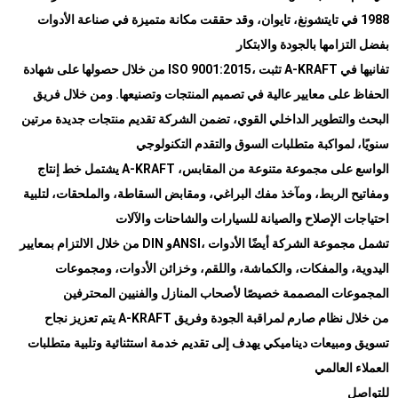
1988 في تايتشونغ، تايوان، وقد حققت مكانة متميزة في صناعة الأدوات
بفضل التزامها بالجودة والابتكار
من خلال حصولها على شهادة
ISO 9001:2015
، تثبت
A-KRAFT
تفانيها في
الحفاظ على معايير عالية في تصميم المنتجات وتصنيعها. ومن خلال فريق
البحث والتطوير الداخلي القوي، تضمن الشركة تقديم منتجات جديدة مرتين
سنويًا، لمواكبة متطلبات السوق والتقدم التكنولوجي
يشتمل خط إنتاج
A-KRAFT
الواسع على مجموعة متنوعة من المقابس،
ومفاتيح الربط، ومآخذ مفك البراغي، ومقابض السقاطة، والملحقات، لتلبية
احتياجات الإصلاح والصيانة للسيارات والشاحنات والآلات
من خلال الالتزام بمعايير
DIN
و
ANSI
، تشمل مجموعة الشركة أيضًا الأدوات
اليدوية، والمفكات، والكماشة، واللقم، وخزائن الأدوات، ومجموعات
المجموعات المصممة خصيصًا لأصحاب المنازل والفنيين المحترفين
يتم تعزيز نجاح
A-KRAFT
من خلال نظام صارم لمراقبة الجودة وفريق
تسويق ومبيعات ديناميكي يهدف إلى تقديم خدمة استثنائية وتلبية متطلبات
العملاء العالمي
للتواصل