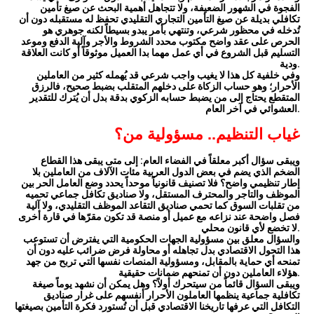
الفجوة في الشهور الضعيفة، ولا تتجاهل أهمية البحث عن صيغ تأمين
تكافلي بديلة عن صيغ التأمين التجاري التقليدي تحفظ له مستقبله دون أن
تُدخله في محظور شرعي، وتنتهي بأمر يبدو بسيطاً لكنه جوهري هو
الحرص على عقد واضح مكتوب محدد الشروط والأجر وآلية الدفع وموعد
التسليم قبل الشروع في أي عمل مهما بدا العميل موثوقاً أو كانت العلاقة
ودية.
وفي خلفية كل هذا لا يغيب واجب شرعي قد يُهمله كثير من العاملين
الأحرار؛ وهو حساب الزكاة على دخلهم المتقلب بضبط صحيح، فالرزق
المتقطع يحتاج إلى من يضبط حسابه الزكوي بدقة بدل أن يُترك للتقدير
العشوائي في آخر العام.
غياب التنظيم.. مسؤولية من؟
ويبقى سؤال أكبر معلقاً في الفضاء العام: إلى متى يبقى هذا القطاع
الضخم الذي يضم في بعض الدول العربية مئات الآلاف من العاملين بلا
إطار تنظيمي واضح؟ فلا تصنيف قانونياً موحداً يحدد وضع العامل الحر بين
الموظف والتاجر والمحترف المستقل، ولا صناديق تكافل جماعي تحميه
من تقلبات السوق كما تحمي صناديق التقاعد الموظف التقليدي، ولا آلية
فصل واضحة عند نزاعه مع عميل أو منصة قد تكون مقرّها في قارة أخرى
لا تخضع لأي قانون محلي.
والسؤال معلق بين مسؤولية الجهات الحكومية التي يفترض أن تستوعب
هذا التحول الاقتصادي بدل تجاهله أو محاولة فرض ضرائب عليه دون أن
تمنحه أي حماية بالمقابل، ومسؤولية المنصات نفسها التي تربح من جهد
هؤلاء العاملين دون أن تمنحهم ضمانات حقيقية.
ويبقى السؤال قائماً من سيتحرك أولاً؟ وهل يمكن أن نشهد يوماً صيغة
تكافلية جماعية ينظمها العاملون الأحرار أنفسهم على غرار صناديق
التكافل التي عرفها تاريخنا الاقتصادي قبل أن تُستورد فكرة التأمين بصيغتها