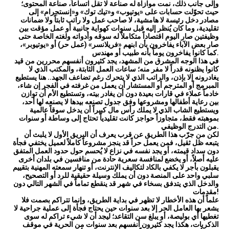
وإلى جانب ذلك، نمت موازاة له صناعة لا تقل اتساعاً، صناعة المحتوى؛
حيث تحوّلت حسابات على «يوتيوب» و«تيك توك» و«إنستجرام» إلى
مصادر دخل رئيسة لا هامشية، لا صاحب عمل ولا راتب ثابتاً ولا ضمانات
تقليدية، وما كان يُنظر إليه قبل سنوات كهواية جانبية أو عمل مؤقت بين
وظيفتين صار اليوم اقتصاداً متكاملاً له سوقه وأدواته ولغته الخاصة حتى
صار بعض الآباء يفاخرون بأن ابنهم «فريلانسر» (عمل حر) أو «يوتيوبر»،
كما كانوا يفاخرون يوماً بأنه طبيب أو مهندس.
في هذا الوجه المشرق من المشهد، يجد كثيرون أنفسهم محررين من قيد
كانوا يظنونه قدراً لا مفر منه؛ ساعات العمل الثابتة، والمكتب الذي لا
يغادرونه إلا بإذن، والراتب الذي لا يتحرك رغم تضاعف الجهد.. هنا يستطيع
المبرمج أو المترجم أو المستشار أن يعمل من غرفته في الفجر إن شاء،
خادماً عملاء في قارات بعيدة دون أن يغادر بيته، وتستطيع الأم أن توازن
بين رعاية أطفالها ومشروعها وفق جدول تصنعه بيدها لا يصنعه لها أحد،
ويستطيع الشاب الذي لا يملك رأس مال كبيراً أن يدخل سوقاً عالمية
بموهبته فقط، متجاوزاً حواجز كانت تقليدياً تحتاج إلى وساطة أو سنوات
من التدرج الوظيفي.
لكن من جرّب هذا الطريق عن قرب يعرف أن البريق الأول لا يلبث أن
يتبعه ظل ثقيل، فمن يعمل حراً قد ينجز مشروعاً كاملاً لعميل يختفي فجأة
دون سداد قيمته، أو يجد نفسه في نزاع لا يُحسم حول حدود العمل المتفق
عليه أصلاً، أو يخضع لمنافسة سعرية حادة من منافسين في بلدان أخرى
يقبلون بأجر لا يكفي بالكاد لتكاليف الإنترنت، أو تنهار سمعته المهنية بتقييم
سلبي واحد على المنصة دون أن يملك وسيلة حقيقية للرد أو التصحيح،
والدخل الذي يتدفق بسخاء في شهر قد ينقطع تماماً في الشهر التالي دون
مقدمات!
علماً أن هذه الأخطار لا تظهر في بداية الطريق، وإنما تتراكم بصمت فلا
يشعر بها العامل الحر إلا بعد سنوات حين يحتاج فجأة إلى عملية جراحية لا
تغطيها أي بوليصة، أو يبلغ سن التقاعد؛ ليجد أن لا شيء تراكم له سوى
الذكريات، هكذا يجد كثيرون أنفسهم بعد سنوات من الحرية في موقف