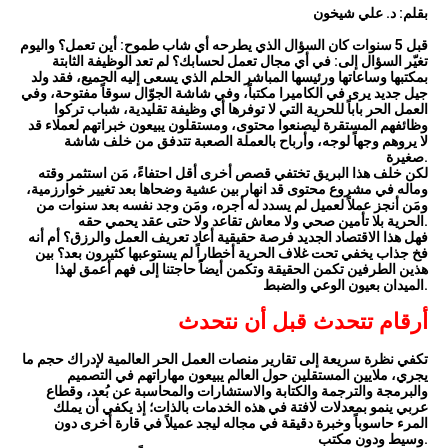
بقلم: د. علي شيخون
قبل 5 سنوات كان السؤال الذي يطرحه أي شاب طموح: أين تعمل؟ واليوم
تغيّر السؤال إلى: في أي مجال تعمل لحسابك؟ لم تعد الوظيفة الثابتة
بمكتبها وساعاتها ورئيسها المباشر الحلم الذي يسعى إليه الجميع، فقد ولد
جيل جديد يرى في الكاميرا مكتباً، وفي شاشة الجوّال سوقاً مفتوحة، وفي
العمل الحر باباً للحرية التي لا توفرها أي وظيفة تقليدية، شباب تركوا
وظائفهم المستقرة ليصنعوا محتوى، ومستقلون يبيعون خبراتهم لعملاء قد
لا يروهم وجهاً لوجه، وأرباح بالعملة الصعبة تتدفق من خلف شاشة
صغيرة.
لكن خلف هذا البريق تختفي قصص أخرى أقل احتفاءً، مَن استثمر وقته
وماله في مشروع محتوى قد انهار بين عشية وضحاها بعد تغيير خوارزمية،
ومَن أنجز عملاً لعميل لم يسدد له أجره، ومَن وجد نفسه بعد سنوات من
الحرية بلا تأمين صحي ولا معاش تقاعد ولا حتى عقد يحمي حقه.
فهل هذا الاقتصاد الجديد فرصة حقيقية أعاد تعريف العمل والرزق؟ أم أنه
فخ جذاب يخفي تحت غلاف الحرية أخطاراً لم يستوعبها كثيرون بعد؟ بين
هذين الطرفين تكمن الحقيقة وتكمن أيضاً حاجتنا إلى فهم أعمق لهذا
الميدان بعيون الوعي والضبط.
أرقام تتحدث قبل أن نتحدث
تكفي نظرة سريعة إلى تقارير منصات العمل الحر العالمية لإدراك حجم ما
يجري، ملايين المستقلين حول العالم يبيعون مهاراتهم في التصميم
والبرمجة والترجمة والكتابة والاستشارات والمحاسبة عن بُعد، وقطاع
عربي ينمو بمعدلات لافتة في هذه الخدمات بالذات؛ إذ يكفي أن يملك
المرء حاسوباً وخبرة دقيقة في مجاله ليجد عميلاً في قارة أخرى دون
وسيط ودون مكتب.