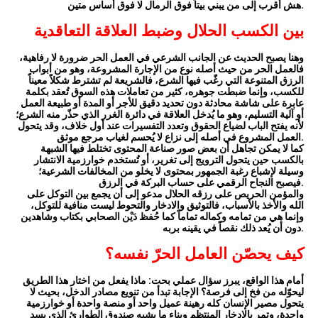
هش أقرب إلى من يبني بيتاً فوق الرمال لا فوق أساس متين.
بين الكسب الحلال وضبط العلاقة التعاقدية
وهنا يصبح الحديث عن الجانب الشرعي في العمل الحر ضرورة لا رفاهية،
فالعمل الحر من حيث أصله نوع من الإجارة المشروعة، وهو من أبواب
الرزق المتنوعة التي رغّب فيها الشرع، فالشريعة لم تشترط شكلاً معيناً
للكسب، وإنما ضبطت جوهره، كثير من تعاملات هذه السوق تُعقد بكلمة
عابرة على شاشة محادثة دون تحديد دقيق للأجر أو المدة أو طبيعة العمل
أو آلية التسليم، وهو ما يُدخل العلاقة في دائرة الغرر الذي حذّر منه الشرع؛
لأنه يفتح الباب لضياع الحقوق وتعدد التفسيرات عند أول خلاف، وقد يتحول
العمل المشروع في أصله إلى نزاع لا يُحسم لغياب مرجع موثق.
كما لا يمكن تجاهل أن بعض صور صناعة المحتوى تختلط فيها الشبهة
بالكسب حين يتحول الترويج إلى تغرير، أو تُستخدم خوارزمية الانتشار
وسيلة لإشباع رغبة الجمهور بمحتوى لا يخلو من المخالفات الشرعية؛
فيصبح النجاح الرقمي على حساب البركة في الرزق.
والمؤمن الحريص على رزقه الحلال مدعو إلى أن يجمع بين التوكل على
الله والأخذ بالأسباب، فالتوثيق والادخار والتحوط ليست منافية للتوكل،
وإنما هي من تمامه وكماله تماماً كما حُفظ دَيْن الصحابي بكتاب وشاهدين
دون أن يُعد ذلك نقصاً في يقينه بربه.
كيف يحصّن العامل الحرّ نفسه؟
أمام هذا الواقع، يبرز سؤال عملي بحت: ماذا يفعل من اختار هذا الطريق
ليحوّله من فخ إلى فرصة؟ الإجابة تبدأ من تنويع مصادر الدخل، بحيث لا
يتحول مصير الإنسان كله رهينة عميل واحد أو منصة واحدة أو خوارزمية
واحدة، وتمر بالادخار المنتظم وبناء ما يشبه صندوق الطوارئ الذي يسد