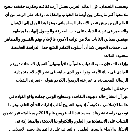
وبحسب اللحيدان، فإن العالم العربي يعيش أزمة ثقافية وفكرية حقيقية تتضح
ملامحها أكثر ما يمكن بين أوساط الشباب والشابات، وذلك على الرغم من أن
العالم اليوم يعيش عصر الانفجار المعلوماتي، وعزا هذا الجهل إلى الإهمال
والتقصير في تربية الشباب على حب المعرفة والوصول إليها، بما يجعلهم
مهتمين بمعالي الغايات بدلاً من توافه الأمور، فالإعلام يهتم بالقشور والمظاهر
على حساب الجوهر، كما أن أسلوب التعليم المتبع جعل الدراسة الجامعية
محدودة الفائدة
وإزاء ذلك، فإن تنمية الشباب علمياً وثقافياً ومهارياً السبيل لاستعادة دورهم
القيادي في حياة الأمة، وهو الدور الذي ساهم في نشر الإسلام منذ بداية
الرسالة المحمدية، ما عبر عنه الرسول الكريم بقوله: «نصرني الشباب
»
وخذلني الشيوخ
غير أن انتشار حالة «تهييف الثقافة» وتسطيح الوعي جعلت واقع القيادة في
عالمنا الإسلامي معكوساً، إذ يقود الشيوخ أغلب إدارات الشأن العام، وهو ما
توصي دراسة نشرها د. محمد عبد الله عويس عام 2018م بمعالجته عبر تشجيع
الشباب على الاستفادة من العلوم والتكنولوجيا الحديثة، والمشاركة في
الابتكار والإبداع والبحث العلمي، والتعرف على تراثهم وتاريخهم الإسلامي،