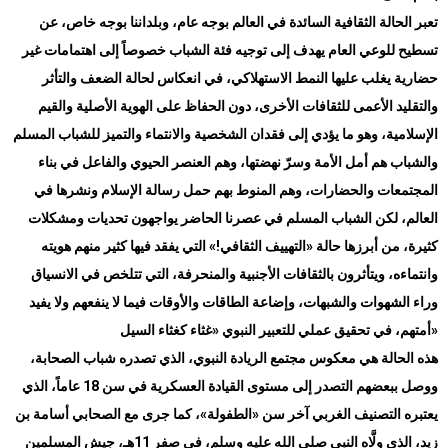
تعبر الحالة الثقافية السائدة في العالم بوجه عام، وبلداننا بوجه خاص، عن
تسطيح للوعي العام يهدف إلى توجيه فئة الشباب خصوصاً إلى اهتمامات غير
حضارية يغلب عليها النمط الاستهلاكي، في انعكاس لحالة الضعف والتأثر
والتقليد الأعمى للثقافات الأخرى، دون الحفاظ على الهوية الأصلية والقيم
الإسلامية، وهو ما يؤدي إلى فقدان الشخصية والانتماء والتميز للشباب المسلم
والشباب هم أمل الأمة وسرّ نهضتها، وهم العنصر الحيوي والفاعل في بناء
المجتمعات والحضارات، وهم المنوط بهم حمل رسالة الإسلام ونشرها في
العالم، لكن الشباب المسلم في عصرنا الحاضر يواجهون تحديات ومشكلات
كثيرة، من أبرزها حالة «التهييف الثقافي!» التي يفقد فيها كثير منهم هويته
وانتماءه، ويتأثرون بالثقافات الأجنبية والمنحرفة، التي تتلخص في الانسياق
وراء الشهوات والشبهات، وإضاعة الطاقات والأوقات فيما لا ينفعهم ولا يفيد
»
أمتهم، في تحقيق عملي للتعبير النبوي «غثاء كغثاء السيل
هذه الحالة هي معكوس مجتمع الريادة النبوي، الذي تصدره شباب الصحابة،
ووصل ببعضهم التصدر إلى مستوى القيادة العسكرية في سن 18 عاماً، الذي
يعتبره التصنيف الغربي آخر سن «الطفولة»، كما جرى مع الصحابي أسامة بن
زيد، الذي ولَّاه النبي صلى الله عليه وسلم، في صفر 11هـ، جيش المسلمين