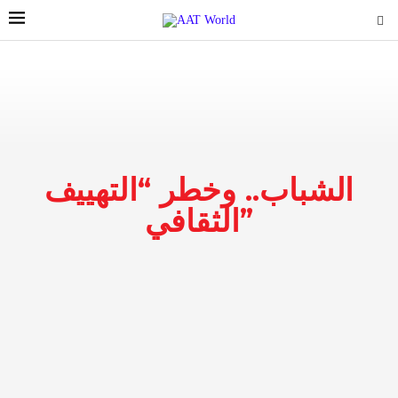
الشباب.. وخطر “التهييف
الثقافي”