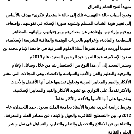
تمهيداً لفتح الشام والعراق
وتعود أسباب حالة «التهييف» تلك إلى حالة «استعمار فكري» يهدف بالأساس
إلى تغيير هوية الشباب المسلم وتشويه صورة الإسلام في نفوسهم، وإضعاف
روحهم وإرادتهم، وإبعادهم عن مصادرهم ومرجعياتهم، وإلهائهم بالمظاهر
السطحية والمادية، وإغرائهم بالحريات الوهمية والمنافية للشريعة الإسلامية،
حسبما أوردت دراسة نشرها أستاذ العلوم الشرعية في جامعة الإمام محمد بن
سعود الإسلامية، عبد الله بن عبد الرحمن السعيد، عام 2019م
ويشير السعيد إلى أن هذا النوع من الاستعمار يتم من خلال وسائل الإعلام
والترفيه والتعليم والفن والأدب والسياسة والاقتصاد، وهي المجالات التي تنشر
الأفكار والقيم والمعايير الغربية وتحاول تقديمها على أنها الأفضل والأحدث
والأكثر تقدماً، على التوازي مع تشويه الأفكار والقيم والمعايير الإسلامية،
وتقديمها على أنها الأسوأ والأقدم والأكثر تخلفاً
وتربط دراسة أخرى، نشرها الأستاذ بجامعة الملك سعود، حمد اللحيدان، عام
2012م، بين «التسطيح الثقافي» والجهل والابتعاد عن مصادر العلم والمعرفة،
والتقاعس عن الاطلاع والتحصيل والتعلم والتعليم، والتساهل في نقل ونشر
العلم والثقافة