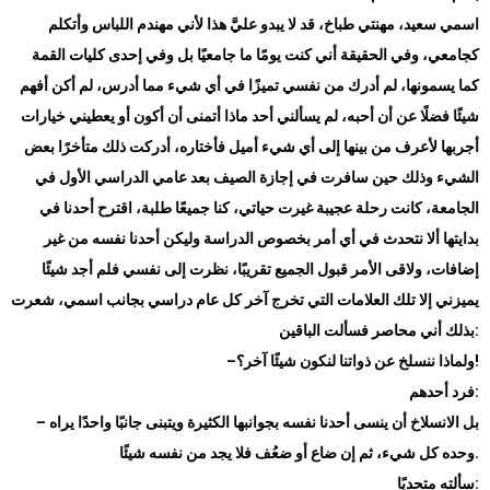
اسمي سعيد، مهنتي طباخ، قد لا يبدو عليَّ هذا لأني مهندم اللباس وأتكلم
كجامعي، وفي الحقيقة أني كنت يومًا ما جامعيًا بل وفي إحدى كليات القمة
كما يسمونها، لم أدرك من نفسي تميزًا في أي شيء مما أدرس، لم أكن أفهم
شيئًا فضلًا عن أن أحبه، لم يسألني أحد ماذا أتمنى أن أكون أو يعطيني خيارات
أجربها لأعرف من بينها إلى أي شيء أميل فأختاره، أدركت ذلك متأخرًا بعض
الشيء وذلك حين سافرت في إجازة الصيف بعد عامي الدراسي الأول في
الجامعة، كانت رحلة عجيبة غيرت حياتي، كنا جميعًا طلبة، اقترح أحدنا في
بدايتها ألا نتحدث في أي أمر بخصوص الدراسة وليكن أحدنا نفسه من غير
إضافات، ولاقى الأمر قبول الجميع تقريبًا، نظرت إلى نفسي فلم أجد شيئًا
يميزني إلا تلك العلامات التي تخرج آخر كل عام دراسي بجانب اسمي، شعرت
:
بذلك أني محاصر فسألت الباقين
!
ولماذا ننسلخ عن ذواتنا لنكون شيئًا آخر؟
–
:
فرد أحدهم
بل الانسلاخ أن ينسى أحدنا نفسه بجوانبها الكثيرة ويتبنى جانبًا واحدًا يراه
–
.
وحده كل شيء، ثم إن ضاع أو ضعُف فلا يجد من نفسه شيئًا
:
سألته متحديًا