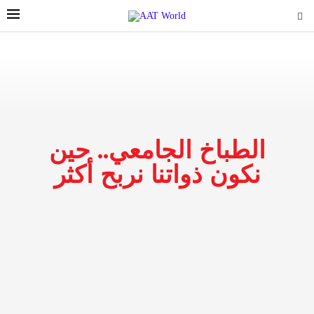
الطباخ الجامعي.. حين
نكون ذواتنا نربح أكثر