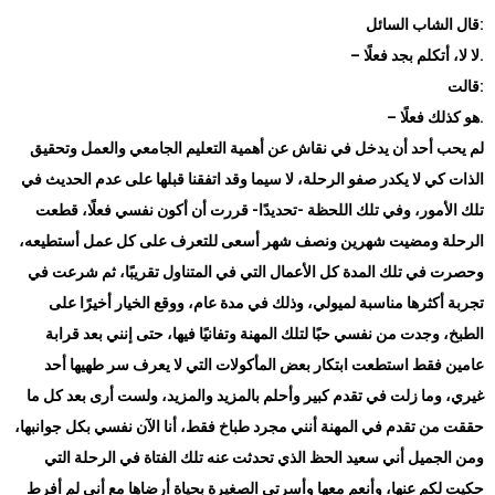
:
قال الشاب السائل
.
لا لا، أتكلم بجد فعلًا
–
:
قالت
.
هو كذلك فعلًا
–
لم يحب أحد أن يدخل في نقاش عن أهمية التعليم الجامعي والعمل وتحقيق
الذات كي لا يكدر صفو الرحلة، لا سيما وقد اتفقنا قبلها على عدم الحديث في
تلك الأمور، وفي تلك اللحظة -تحديدًا- قررت أن أكون نفسي فعلًا، قطعت
الرحلة ومضيت شهرين ونصف شهر أسعى للتعرف على كل عمل أستطيعه،
وحصرت في تلك المدة كل الأعمال التي في المتناول تقريبًا، ثم شرعت في
تجربة أكثرها مناسبة لميولي، وذلك في مدة عام، ووقع الخيار أخيرًا على
الطبخ، وجدت من نفسي حبًا لتلك المهنة وتفانيًا فيها، حتى إنني بعد قرابة
عامين فقط استطعت ابتكار بعض المأكولات التي لا يعرف سر طهيها أحد
غيري، وما زلت في تقدم كبير وأحلم بالمزيد والمزيد، ولست أرى بعد كل ما
حققت من تقدم في المهنة أنني مجرد طباخ فقط، أنا الآن نفسي بكل جوانبها،
ومن الجميل أني سعيد الحظ الذي تحدثت عنه تلك الفتاة في الرحلة التي
حكيت لكم عنها، وأنعم معها وأسرتي الصغيرة بحياة أرضاها مع أني لم أفرط