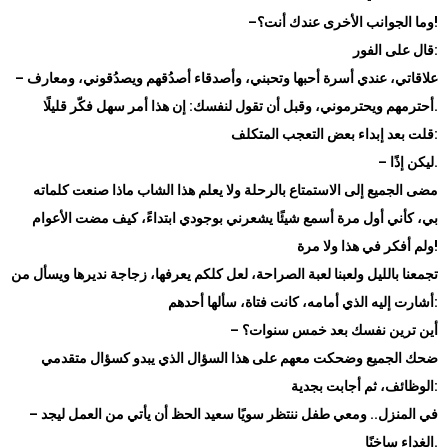
!
وما الجوانب الأخرى عندك أنت؟
–
:
قال على الفور
علاقاتي، عندي أسرة أحبها وتحبني، وأصدقاء أصدُقهم ويصدُقوني، ومعارف
–
.
أحترمهم ويحترموني، وقبل أن تقول لنفسك: إن هذا أمر سهل فكّر قليلًا
:
قلت بعد إبداء بعض التعجب المتكلف
.
ليكن إذًا
–
مضى الجميع إلى الاستمتاع بالرحلة ولا يعلم هذا الشاب ماذا صنعت كلماته
بي، كأني أول مرة أسمع شيئًا يشعرني بوجودي ابتداءً، كيف مضت الأعوام
!
ولم أفكر في هذا ولا مرة
تجمعنا بالليل ولعبنا لعبة الصراحة، لعل كلكم يعرفها، زجاجة نديرها ويسأل من
:
أشارت إليه الذي أمامه، كانت فتاة، سألها أحدهم
أين ترين نفسك بعد خمس سنوات؟
–
ضحك الجميع وضحكت معهم على هذا السؤال الذي يبدو كسؤال متقدمي
:
الوظائف، ثم أجابت بجدية
في المنزل.. ومعي طفل ننتظر سويًا سعيد الحظ أن يأتي من العمل ليجد
–
.
الغداء ساخنًا