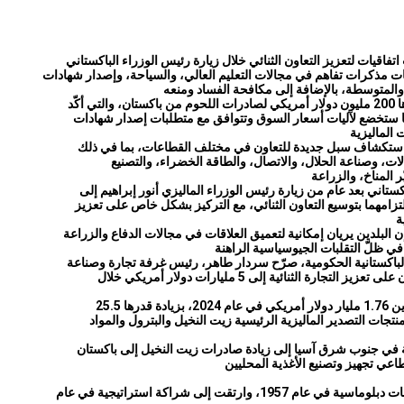
فاقيات لتعزيز التعاون الثنائي خلال زيارة رئيس الوزراء الباكستاني
يات مذكرات تفاهم في مجالات التعليم العالي، والسياحة، وإصدار شهادات
 أكّد
ها ستخضع لآليات أسعار السوق وتتوافق مع متطلبات إصدار شهادات
استكشاف سبل جديدة للتعاون في مختلف القطاعات، بما في ذلك
لات، وصناعة الحلال، والاتصال، والطاقة الخضراء، والتصنيع
كستاني بعد عام من زيارة رئيس الوزراء الماليزي أنور إبراهيم إلى
لتزامهما بتوسيع التعاون الثنائي، مع التركيز بشكل خاص على تعزيز
ن البلدين يريان إمكانية لتعميق العلاقات في مجالات الدفاع والزراعة
لباكستانية الحكومية، صرّح سردار طاهر، رئيس غرفة تجارة وصناعة
لتجارة الثنائية إلى 5 مليارات دولار أمريكي خلال
ت التصدير الماليزية الرئيسية زيت النخيل والبترول والمواد
عة في جنوب شرق آسيا إلى زيادة صادرات زيت النخيل إلى باكستان
195، وارتقت إلى شراكة استراتيجية في عام