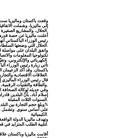
وقعت باكستان وماليزيا ست ات
إلى ماليزيا، وشملت الاتفاق
الحلال، والمشاريع الصغيرة والمتوسطة، بالإضافة إلى مكافحة الفساد ومنعه.
أعلنت ماليزيا عن حصة قدرها 200 مليون دولار أمريكي لصادرات اللحوم من باكستان، والتي
رئيس الوزراء الباكستاني أن
الحلال التي وضعتها السلطات الماليزية.
واتفق البلدان على مواصلة 
تكنولوجيا المعلومات والاتصا
الكهربائي والإلكتروني، وتغيّر المناخ، والزراعة.
تأتي زيارة رئيس الوزراء البا
باكستان. وقد أكد الزعيمان ا
العلاقات الاقتصادية والتجارية.
قال رئيس الوزراء الماليزي إ
والطاقة والتقنيات الرقمية، في ظلّ التقلبات الجيوسياسية الراهنة.
وفي حديثه لوكالة الصحافة ا
إسلام آباد، بأنّ البلدين قادران على تعزيز ا
السنوات الثلاث المقبلة.
وبلغ حجم التجارة بين البلدين 1.76 مليار دولار أمريكي في عام 2024، بزيادة قدرها 25.5%
على أساس سنوي. وتشمل منتجا
الكيميائية.
وتهدف ماليزيا الدولة الواق
لتلبية الطلب المتزايد في قطاعي تجهيز وتصنيع الأغذية المحليين.
أقامت ماليزيا وباكستان علاقات دبلوماسية في عام 7