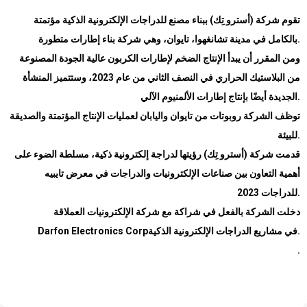
تقوم شركة (أسترو تِك)
ببناء مصنع للدراجات الإلكترونية الذكية مؤتمتة
بالكامل في مدينة تشانغهوا، تايوان، وهي شركة بناء إطارات متطورة.
و
من المقرر أن يبدأ الإنتاج الضخم لإطارات الكربون عالية الجودة المصنوعة
من البلاستيك الحراري في النصف الثاني من عام 2023، وستتميز المنشأة
الجديدة أيضًا بإنتاج إطارات الألمنيوم الآلي
.
توظف الشركة روبوتات من تايوان واليابان لعمليات الإنتاج المؤتمتة والصديقة
للبيئة
.
قدمت
شركة (أسترو تِك)
رؤيتها لدراجة إلكترونية ذكية، مسلطة الضوء على
أهمية التعاون بين صناعات الإلكترونيات والدراجات
في معرض تايبيه
للدراجات 2023.
دخلت الشركة بالفعل في شراكة مع شركة الإلكترونيات العملاقة
Darfon Electronics Corp
في مشاريع الدراجات الإلكترونية الذكية.
.