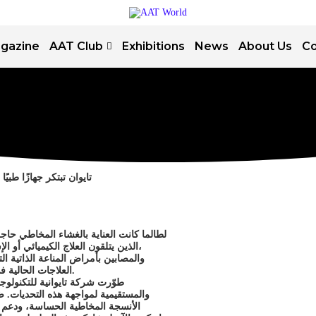
gazine
AAT Club
Exhibitions
News
About Us
Co
تايوان تبتكر جهازًا طبي
لطالما كانت العناية بالغشاء المخاطي حا
الذين يتلقون العلاج الكيميائي أو الإشعاعي، والأشخاص الذين يعانون من قرح الفم الفيروسية،
والمصابين بأمراض المناعة الذاتية الت
العلاجات الحالية في توفير تسكين سريع للألم، وتقتصر على جرعات محدودة.
طوّرت شركة تايوانية للتكنولوجيا 
والمستقيمية لمواجهة هذه التحديات. صُ
الأنسجة المخاطية الحساسة، ودعم ال