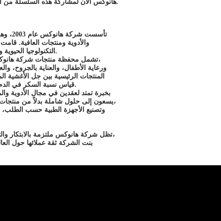
هانوكس الآن لمشاركة هذه السلسلة من المنتجات مع مقدمي الرعاية الصحية والمرضى حول العالم.
تأسست شركة هانوكس عام 2003، وهي شركة رعاية صحية متخصصة في تصدير الأجهزة الطبية
والأدوية ومنتجات العافية. قامت
التكنولوجيا الحيوية والأدوية والأجهزة الطبية لتقديم حلول رعاية صحية متكاملة.
تشمل محفظة منتجات شركة هانوكس المكونات الصيدلانية الفعالة، ومنتجات الرعاية المنزلية،
ورعاية الأطفال، والعناية بالجروح، والع
المنتجات الرئيسية بين جل الأغشية ال
قياس نسبة السكر في الدم، وطاردات البعوض، ومجموعة واسعة من الأجهزة الطبية.
بخبرة تمتد لعقدين في مجال الأدوية وال
يسعون إلى حلول شاملة بدلاً من منتجات فردية. وتقدم الشركة خدمات تطوير التركيبات الصيدلانية،
وتصنيع الأجهزة الطبية حسب الطلب، و
تظل شركة هانوكس ملتزمة بالابتكار والتنافسية وتحقيق نجاح العملاء. فعلى مدار أكثر من 20 عامًا،
بنت الشركة ثقة عملائها حول العا