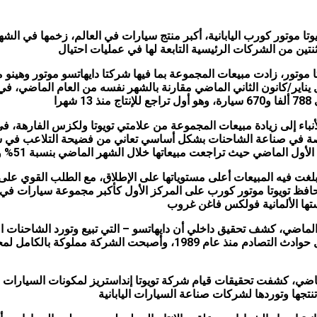
 موتور كورب اليابانية، أكبر منتج سيارات في العالم، زخمها في الشهر
نتين من الشركات الرئيسية التابعة لها في عمليات احتيال
 سيارة خلال يناير/كانون الثاني الماضي مقارنة بالشهر نفسه من العام الماضي، ف
أنباء إلى زيادة مبيعات المجموعة من علامتي تويوتا ولكزس الفارهة، ف
صصة في صناعة الشاحنات بشكل أساسي تعاني من فضيحة التلاعب في ش
اضي حيث تراجعت مبيعاتها خلال الشهر الماضي بنسبة 51% والإنتاج بنسبة 68% سنويا
 بلغت فيه المبيعات أعلى مستوياتها على الإطلاق، مع الطلب القوي على
حافظ تويوتا موتور كورب على المركز الأول كأكبر مجموعة سيارات في ال
تها الألمانية فولكس فاغن غروب
لماضي، كشف تحقيق داخلي أن دايهاتسو – التي تبيع وتورد الشاحنات ال
اختبارات القدرة على تحول حوادث التصادم منذ عام 1989، وأصبحت الشركة م
لماضي، كشفت تحقيقات قيام شركة تويوتا إنداستريز لمكونات السيارات ب
نتجها وتوردها لشركات صناعة السيارات اليابانية