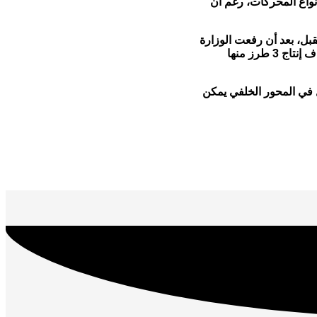
أنواع المحركات، رغم أن
 بإقليمي ميي وجيفو اليابانيين يوم 4 مارس/آذار المقبل، بعد أن رفعت الوزارة
الحظر على 3 أنواع من المحركات التي تنتجها تويوتا إنداستريز. كما أعلنت دايهاتسو اعتزامها استئناف إنتاج 3 طرز منها
تاكوما بسبب خلل في المحور الخلفي يمكن