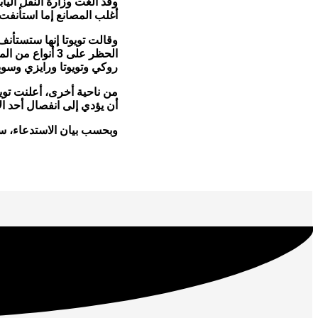
وقد ألغت وزارة النقل اليا
أغلب المصانع إما استأنفت
روكي وتويوتا ورايزي وسوبارو ريكس يوم
أن يؤدي إلى انفصال أحد ا
وبحسب بيان الاستدعاء، سي