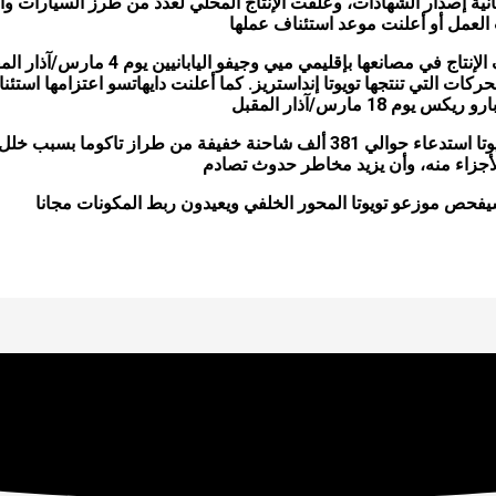
بانية إصدار الشهادات، وعلقت الإنتاج المحلي لعدد من طرز السيارات و
 العمل أو أعلنت موعد استئناف عملها
وقالت تويوتا إنها ستستأنف الإنتاج في مصانعها
 18 مارس/آذار المقبل
من ناحية أخرى، أعلنت تويوتا استدعاء حوالي 381 ألف شاحنة خفيفة من طراز 
لأجزاء منه، وأن يزيد مخاطر حدوث تصادم
فحص موزعو تويوتا المحور الخلفي ويعيدون ربط المكونات مجانا