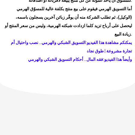
.
للمسوّق أن يأخذ عمولة عن كل منتج يبيعه لأقربائه أو أصدقائه
أما التسويق الهرمي فيقوم على بيع منتج بكلفة عالية للمسوّق الهرمي
(الوكيل)، ثم تطلب الشركة منه أن يوفّر زبائن آخرين يسجلون باسمه،
ليحصل على أرباح تزيد كلما ازدادت شبكته الهرمية، وليس من سعر المنتج أو
.
زيادة البيع
يمكنكم مشاهدة هذا الفيديو:التسويق الشبكي والهرمي.. نصب واحتيال أم
تجارة مشروعة | طوق نجا
ة
وأيضاً هذا الفيديو:فقه المال.. أحكام التسويق الشبكي والهرمي