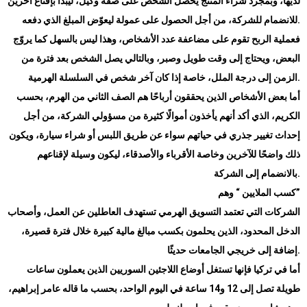
لديها، وبمجرد شراء المنتج يحصل الشخص على صفة وكيل، ليبدأ بإقناع آخرين
.
للانضمام للشركة، من أجل الحصول على عمولة ليعوّض المبلغ الذي دفعه
فعملية الربح تقوم على مضاعفة عدد الأشخاص، وهذا ليس بالسهل كما يروّج
البعض، ويحتاج إلى وقت طويل وصبر، وبالتالي يصل الشخص بعد فترة من
.
الزمن إلى درجة الملل، خاصة إذا كان آخر شخص في السلسلة الهرمية
أما بعض الأشخاص الذين يحققون أرباحًا هم الصف الثاني من الهرم، بحسب
الكريم، الذي أكد أنهم يأخذون أموالًا كثيرة من مسؤولي الشركة، من أجل
إحداث تغيير جذري في حياتهم سواء عن طريق اللبس أو شراء سيارة، ويكون
ذلك واضحًا للآخرين وخاصة الأقرباء والأصدقاء، ليكون وسيلة لإقناعهم
بالانضمام إلى الشركة.
”
كسب الملايين “ وهم
الشركات التي تعتمد التسويق الهرمي تستهدف العاطلين عن العمل، وأصحاب
الدخل المحدود، الذين يحلمون بكسب مبالغ مالية كبيرة خلال فترة قصيرة،
.
إضافة إلى خريجي الجامعات حديثًا
أما في تركيا فإنها تستغل أوضاع اللاجئين السوريين الذين يعملون ساعات
طويلة تصل إلى 12 و14 ساعة في اليوم الواحد، بحسب ما قاله عامر إبراهيم،