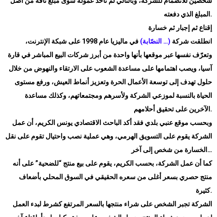
شخصين للانضمام للشركة، وبالتالي لم تأخذ عمولة سوى مبلغ تافه من أصل
.
المبلغ الذي دفعته
إقناع ثم إجبار ثم خسارة
انطلقت شركة
(… النصّابة)
في ماليزيا عام 1998 على شبكة الإنترنت،
وتعرّف نفسها عبر موقعها بأنها واحدة من أبرز شركات البيع المباشر في قارة
آسيا، ويصب اهتمامها على مساعدة الشعوب على الارتقاء والنهوض من خلال
حلول تهدف إلى توسعة الأعمال الحرة وتعزيز أنماط العيش، ورفع مستوى
الحياة بالنسبة لموزعي الشركة ولأسرهم ومجتمعاتهم، وكذلك مساعدة
.
الآخرين على تحقيق أحلامهم
وبحسب موقع عنبي بلدي فقد أكد الباحث الاقتصادي يونس الكريم، أن عمل
الشركة يقوم على التسويق الهرمي، وهي عملية نصب واحتيال تقوم على نقل
الخسارة من شخص إلى آخر…
كما أن عمل الشركة، بحسب الكريم، يقوم على بيع منتج “للضحية” على أنه
منتج حصري بسعر أغلى من سعره الحقيقي في السوق المحلي بأضعاف
.
كثيرة
الشركة تجبر الشخص على شراء منتجها بالسعر المرتفع كشرط لبدء العمل