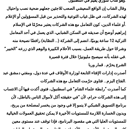
.
وهو شاب سوري يقيم في اسطنبول
وقال الشاب إن الواقع المعيشي الصعب للاجئين جعلهم ضحية نصب واحتيال
لهذه الشركات، في ظل غياب التوعية والتحذير من قبل المسؤولين أو الإعلام
.
أو علماء الدين، كون التعامل مع هذه الشركات يعتبر محرّمًا في الإسلام
إبراهيم أوضح أن صديقه في السكن الشبابي، الذي يعمل في أحد المعامل
التركية 12 ساعة يوميًا، انضم إلى الشركة (… النصّابة) رافضًا نصيحة منه
وشرحًا حول طريقة العمل، بسبب الأحلام الكبيرة والوهم الذي زرعه “الخبير”
.
في عقله بأنه سيصبح مليونيرًا خلال فترة قصيرة
الشرع يحرّم.. قمار وربا
أصدرت إدارات الإفتاء التابعة لوزارة الأوقاف في عدة دول، ومفتي دمشق عبد
.
الفتاح البزم… فتاوى حرّمت التعامل مع هذه الشركات
كما أصدرت “رابطة علماء الشام” في اسطنبول، فتوى أكدت فيها أن الانتساب
إلى هذه الشركات حرام، لأن “في حقيقته أكل لأموال الناس بالباطل، لأن
برنامج التسويق الشبكي لا ينمو إلا في وجود من يخسر لمصلحة من يربح،
وبدون الخسارة اللازمة للمستويات الأخيرة لا يمكن تحقيق العمولات الخيالية
للمستويات العليا التي هي مقصود البرنامج، فإذا توقف عند مستوى معين