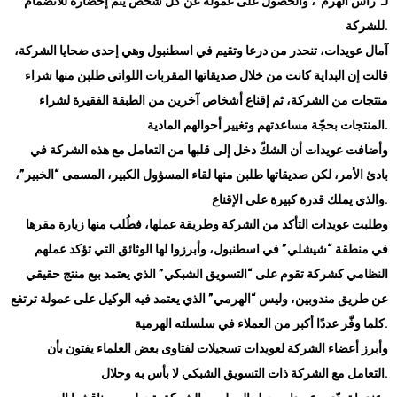
لـ”رأس الهرم”، والحصول على عمولة عن كل شخص يتم إحضاره للانضمام
.
للشركة
آمال عويدات، تنحدر من درعا وتقيم في اسطنبول وهي إحدى ضحايا الشركة،
قالت إن البداية كانت من خلال صديقاتها المقربات اللواتي طلبن منها شراء
منتجات من الشركة، ثم إقناع أشخاص آخرين من الطبقة الفقيرة لشراء
.
المنتجات بحجّة مساعدتهم وتغيير أحوالهم المادية
وأضافت عويدات أن الشكّ دخل إلى قلبها من التعامل مع هذه الشركة في
بادئ الأمر، لكن صديقاتها طلبن منها لقاء المسؤول الكبير، المسمى “الخبير”،
.
والذي يملك قدرة كبيرة على الإقناع
وطلبت عويدات التأكد من الشركة وطريقة عملها، فطُلب منها زيارة مقرها
في منطقة “شيشلي” في اسطنبول، وأبرزوا لها الوثائق التي تؤكد عملهم
النظامي كشركة تقوم على “التسويق الشبكي” الذي يعتمد بيع منتج حقيقي
عن طريق مندوبين، وليس “الهرمي” الذي يعتمد فيه الوكيل على عمولة ترتفع
.
كلما وفّر عددًا أكبر من العملاء في سلسلته الهرمية
وأبرز أعضاء الشركة لعويدات تسجيلات لفتاوى بعض العلماء يفتون بأن
.
التعامل مع الشركة ذات التسويق الشبكي لا بأس به وحلال