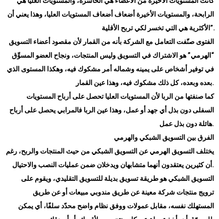
كانت المستويات الأخيرة من الأعضاء هي الخاسرة، والمستويات العليا هي
الرابحة، والمستويات الأخيرة أضعاف أضعاف المستويات العليا، وهذا يعني أن
”.
الأكثرية هي التي تخسر لكي تربح الأقلية
الفتوى صنّفت التعامل مع الشركة بأنه من القمار لأن مقصود أعضاء التسويق
“الهرمي” هو الاشتراك في التسويق وليس المنتجات، ونجاح العضو المسوِّق
في توفير أشخاص على يمينه وشماله أمر مشكوك فيه، وهكذا المستوى الذي
.
بعده وبعده، كل ذلك مشكوك فيه، وهذا عين القمار
كما صنفتها من الربا لأن المستويات العليا تحصل على أرباح المستويات
السفلى دون بذل أي جهد أو عمل، وهذا عين الربا فالمرابي يحصل على أرباح
.
هائلة دون بذل عمل
الفرق بين التسويق الشبكي والهرمي
يختلف التسويق الهرمي عن التسويق الشبكي من حيث المنتجات والربح، رغم
.
أن كثيرين يعتقدون أنهما متشابهان ويدخلان ضمن عمليات النصب والاحتيال
التسويق الشبكي هو طريقة تسويق بديلة للتسويق التقليدي، ويقوم على
ترويج منتجات شركة معينة عن طريق مندوبي مبيعات أو عن طريق
المستهلك نفسه، مقابل عمولات ووفق نظام واضح محدّد سلفًا، أي يمكن