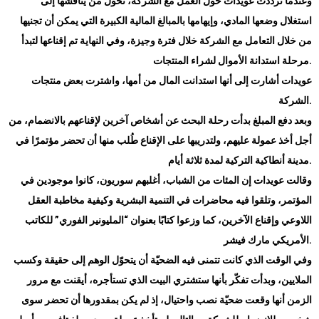
وعندما تردّدت عويدات حول العمل مع الشركة، تحول من يناقشها إلى
استغلال وضعها المادي، وإيهامها بالمبالغ المالية الكبيرة التي يمكن أن تجنيها
من خلال التعامل مع الشركة خلال فترة وجيزة، وفي النهاية تم إقناعها لتبدأ
.
مرحلة استدانة الأموال لشراء المنتجات
عويدات أشارت إلى أنها استدانت المال من أمها، واشترت بعض منتجات
.
الشركة
وبعد دفع المبلغ بدأت رحلة البحث عن أشخاص آخرين لإقناعهم بالانضمام، من
أجل أخذ عمولة عليهم، ولتدريبها على الإقناع طُلب منها أن تحضر مؤتمرًا في
.
مدينة أنطاكية التركية لمدة ثلاثة أيام
وقالت عويدات إن المئات من الشباب، أغلبهم سوريون، كانوا موجودين في
المؤتمر، وتلقوا فيه محاضرات في التنمية البشرية وكيفية مخاطبة العقل
اللاوعي وإقناع الآخرين، كما وزعوا كتابًا بعنوان “المليونير الفوري” للكاتب
.
الأمريكي مارك فيشر
وفي الوقت الذي كانت تتمنى فيه الضحيّة أن يتحوّل الوهم إلى حقيقة وكسب
الملايين، وبدأت تفكّر بأنها ستشتري البيت الذي تستأجره، أيقنت مع مرور
الزمن أنها وقعت ضحيّة نصب واحتيال، إذ لم يكن بمقدورها أن تحضر سوى