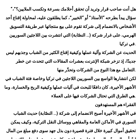
هل أنت صاحب قرار وتريد أن تحقق أحلامك بسرعة وتكسب الملايين؟”،
“
سؤال يبدأ بطرحه “الأستاذ” أو “الخبير”، كما يطلقون عليه، لمحاولة إقناع أحد
الأشخاص بالانضمام إلى شركة تقوم على بيع منتجاتها عبر طريقة التسويق
الهرمي، على غرار شركة (… النصّابة) التي انتشرت بين اللاجئين السوريين
.
في تركيا
الحديث عن الشركة وآلية عملها وكيفية إقناع الكثير من الشباب وجذبهم ليس
جديدًا، إذ تزخر شبكة الإنترنت بعشرات المقالات التي تتحدث عن خطر
.
التعامل مع هذا النوع من الشركات وتحذّر منها
لكن انتشارها الواسع بين السوريين اللاجئين في تركيا وخاصة فئة الشباب في
الأشهر الأخيرة، كان دافعًا للبحث في آليات عملها وكيفية الربح والخسارة، وما
.
هي الطرق التي تحتال الشركات فيها على العملاء
الفقراء هم المستهدفون
في الأشهر الأخيرة أصبح الانضمام إلى شركة (… النصّابة) حديث الشباب
السوري في الأماكن العامة والمقاهي ووسائل النقل التركية، وكيف يمكن
تحقيق أموال كبيرة خلال فترة قصيرة دون بذل جهد سوى دفع مبلغ من المال