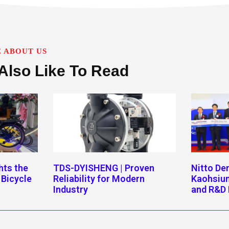
 ABOUT US
Also Like To Read
hts the
TDS-DYISHENG | Proven
Nitto D
 Bicycle
Reliability for Modern
Kaohsiu
Industry
and R&D 