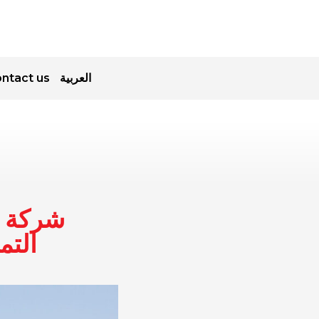
العربية
ntact us
شركة ت
التم