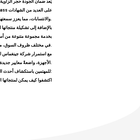
يُعد ضمان الجودة حجر الزاوي
على العديد من الشهادات
ass
.
والانتسابات، مما يعزز سمعتها
بالإضافة إلى تشكيلة منتجاتها ا
بخدمة مجموعة متنوعة من أسواق 
.
في مختلف ظروف السوق، من خل
مع استمرار شركة جينغماس الصن
.
الأجهزة، واضعةً معايير جديدة
للمهتمين باستكشاف أحدث التطورات في تصنيع الأجهزة، تدعوكم شركة جينغماس لزيارة موقعها الإلكتروني:
اكتشفوا كيف يمكن لمنتجاتها ال