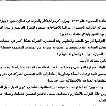
تأسست شركة تشينغماس الصناعية المحدودة عام ١٩٧٣، وبرزت كرمز للابتكار والجودة في قطاع
كة التايوانية باستمرار، مواكبةً للاحتياجات المتغيرة للسوق العالمية. واليوم، ت
مها بالتميز وابتكار منتجات متطورة
زامها الراسخ بالبحث والتطوير. وقد استثمرت الشركة بشكل كبير في التقنيات ا
عايير الصناعة. تقدم تشينغماس مجموعة متنوعة من المنتجات المصممة خصيصًا لتل
السيارات والبناء والسلع الاستهلاكية
اس مشابك الأنابيب
، المصممة للاستخدام في مجال البناء، ومزارع المواشي، ومعدات اليخوت. تُجسّد هذه المنتجات التزام
U
ومسامي
 يضمن تلبية توقعات العملاء وتجاوزها. إضافةً إلى ذلك، تتخصص الشركة في ختم وث
تطبيقات الصناعية والاستهلاكية على حد سواء
ت والتسويق: “لطالما تواصلت تشينغماس الصناعية بنشاط مع كبرى الدول حول الع
. ومن خلال التزامنا بالابتكار والاستدامة، نسعى جاهدين لتحسين خدماتنا، وضمان ج
عالم