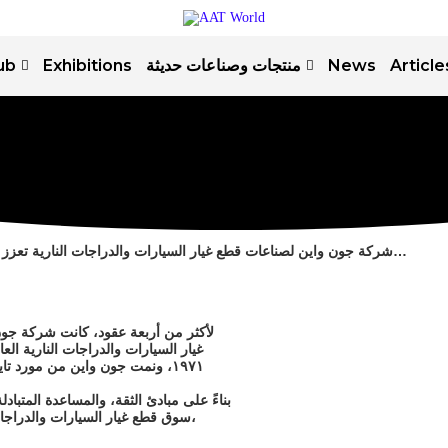
Article
News
منتجات وصناعات حديثة
Exhibitions
ub
شركة جون واين لصناعات قطع غيار السيارات والدراجات النارية تعزز حضورها العالمي بأسعار تنافسية، جودة عالية، توصيل سريع…
لأكثر من أربعة عقود، كانت شركة جون
غيار السيارات والدراجات النارية العالمية. تأسست عام ٨٣
١٩٧١، ونمت جون واين من مورد تايواني إلى شركة رائدة عالميًا، تخدم عملاء في أكثر من ٨٠
بناءً على مبادئ الثقة، والمساعدة المتباد
سوق قطع غيار السيارات والدراجات النارية اليوم: أسعار تنافسية، جودة عالية، توصيل سريع،