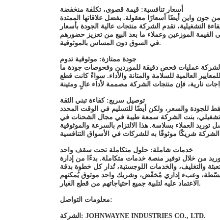
أسعار تنافسية: قيمة قصوى، تكلفة منخفضة
جون واين أيضًا أسعارًا معقولة. بفضل علاقاتها الممتدة
اءة التشغيلية، تقدم الشركة منتجات عالية الجودة بأسعار
 على القيمة الموزعين وعملاء ما بعد البيع من تعزيز حضورهم
في السوق دون المساس بالموثوقية.
جودة ممتازة: موثوقية تدوم
 الشركة عمليات فحص دقيقة للموردين وفحوصات جودة ما
يير العالمية للسلامة والمتانة والأداء. سواءً كانت قطع
توصيل سريع: كفاءة تبني الثقة
 تشغيلي، بنت الشركة سمعة طيبة في مجال الشحنات في
وريد العملاء بسلاسة. هذا الالتزام بالسرعة والموثوقية
خدمات شاملة: حلول متكاملة تحت سقف واحد
ريد من خلال توفير منصة خدمات متكاملة. بدءًا من إدارة
تعبئة والتغليف، والخدمات اللوجستية، تُدار كل خطوة بدقة
ُبسّطة، وعبء إداري مُخفّض، وشريك واحد موثوق يُمكنهم
الاعتماد عليه لتلبية جميع احتياجاتهم من قطع الغيار.
معلومات التواصل:
الشركة: JOHNWAYNE INDUSTRIES CO., LTD.