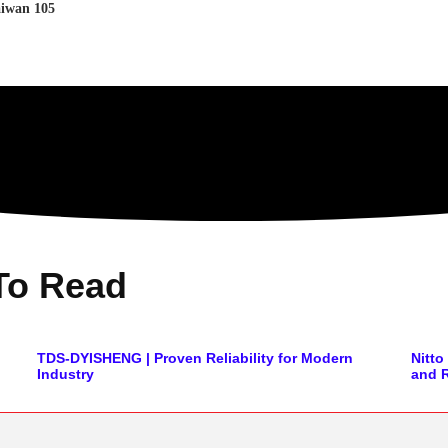
العنوان: 05
To Read
TDS-DYISHENG | Proven Reliability for Modern
Nitt
Industry
and R