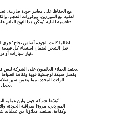
مع الحفاظ على معايير جودة صارمة، تضمن 
لعقود مع الموردين، ووفورات الحجم، والكف
تنافسية للغاية. يُمكّن هذا النهج القائم
لطالما كانت الجودة أساس نجاح تُجري
قبل الشحن لضمان استيفاء كل قطعة للمعا
غيار سيارات أو دراجات نارية، فإن منتجات الشركة مصممة لأداء عالٍ ومتينة.
يعتمد العملاء العالميون على الشركة ليس فقط للجودة والسعر، ولكن أيضًا للتسليم في الوقت المحدد.
بفضل شبكة لوجستية قوية وثقافة انضباط
الوقت المحدد، مما يضمن سير سلاسل ت
يجعل الشركة شريكًا موثوقًا به للشركات في الأسواق التنافسية.
تُبسّط شركة جون واين عملية التو
الموردين، مرورًا بمراقبة الجودة، وال
وكفاءة. يستفيد عملاؤنا من عمليات م