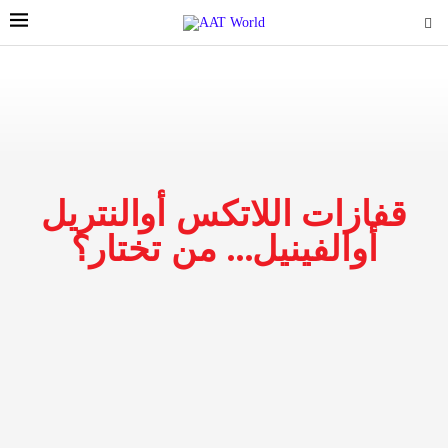
قفازات اللاتكس أوالنتريل
أوالفينيل… من تختار؟