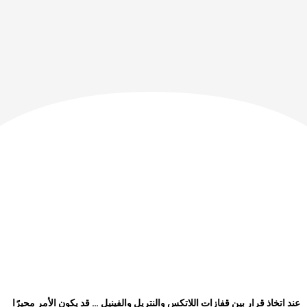
عند اتخاذ قرار بين قفازات اللاتكس والنتريل والفينيل … قد يكون الأمر محيرًا