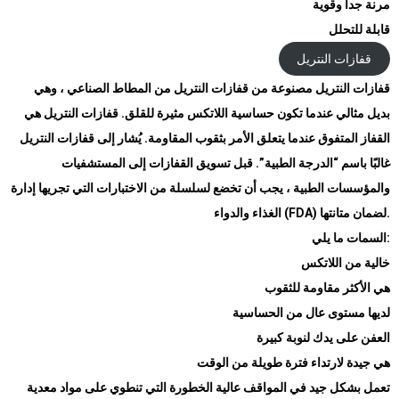
مرنة جدا وقوية
قابلة للتحلل
قفازات النتريل
قفازات النتريل مصنوعة من قفازات النتريل من المطاط الصناعي ، وهي
بديل مثالي عندما تكون حساسية اللاتكس مثيرة للقلق. قفازات النتريل هي
القفاز المتفوق عندما يتعلق الأمر بثقوب المقاومة. يُشار إلى قفازات النتريل
غالبًا باسم “الدرجة الطبية”. قبل تسويق القفازات إلى المستشفيات
والمؤسسات الطبية ، يجب أن تخضع لسلسلة من الاختبارات التي تجريها إدارة
.
لضمان متانتها
(FDA)
الغذاء والدواء
:
السمات ما يلي
خالية من اللاتكس
هي الأكثر مقاومة للثقوب
لديها مستوى عال من الحساسية
العفن على يدك لنوبة كبيرة
هي جيدة لارتداء فترة طويلة من الوقت
تعمل بشكل جيد في المواقف عالية الخطورة التي تنطوي على مواد معدية