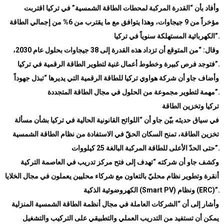
وأفاد بأن “القدرة المركبة لمحطات الطاقة الشمسية” في تركيا اقتربت
مؤخراً من 9 جيجاوات، وهذا يتوافق مع ما يقترب من 6% من إجمالي الطاقة
”.
الكهربائية المستهلكة سنوياً في تركيا
وقال: “من المتوقع أن تزداد هذه القدرة إلى 38 جيجاوات بحلول عام 2030،
”.
فتوجد فرص كبيرة وخطوط أعمال غنية لتطوير الطاقة الرقمية في تركيا
وأضاف جاو أن شركة هواوي تركيا للطاقة الرقمية التي يديرها “تبذل جهوداً
”.
مهمة لتطوير مجموعة من الحلول في مجال الطاقة المتجددة
تركيا وتخزين الطاقة
في سياق حديثه بيّن جاو أن “اللوائح القانونية الحالية في تركيا بشأن مسألة
تخزين الطاقة، تمنح السكان الحقّ في الاستفادة من نظام الطاقة الشمسية
”.
حتى الحدّ الأعلى للطاقة المركبة البالغة 25 كيلووات
وكشف جاو أن شركته “تهدف إلى فتح مركز تدريب في العاصمة التركية
أنقرة وتطوير نظام محليّ بالتعاون مع شركاء محليين يعملون في مجال الخلايا
(ERC)”.
ونظام
(Smart PV)
الكهروضوئية الذكية
وأشار إلى أن “الشركات العاملة في مجال أنظمة الطاقة الشمسية المنزلية
يمكن أن تستفيد من التدريب العملي والتطبيقي على التركيب والتشغيل