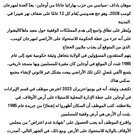
موهان ياداف -سياسي من حزب بهاراتيا جاناتا من أوجاين- يعدّ العدة لمهرجان
كومب 2028، وهو حج هندوسي يُقام كل 12 عامًا على ضفاف نهر شيبرا في
.
المدينة
ويُنظر على نطاق واسع إلى هدم الممتلكات الوقفية حول معبد ماهاكاليشوار
على أنه جزء من خطة الحكومة للاستحواذ على الأراضي لمهرجان كومب،
.
الذي من المتوقع أن يجذب ملايين الحجاج
يتهم المنتقدون المسؤولين في الولاية بتجاهل وثيقة حكومية تعود إلى عام
1985 تثبت أن الموقع في أوجاين كان مقبرة للمسلمين وبها مسجد تاريخي،
يتسع لألفي مُصلٍ. لكن تلك الأراضي بيعت بشكل غير قانوني لإنشاء مجمع
.
سكني هناك
تكشف وثيقة، أنه في يونيو/حزيران 2023 اعترض موظف في قسم الإيرادات
في أوجاين على خطة الإدارة المحلية للاستيلاء على أرض الأوقاف. في
ملاحظته، كتب الموظف أن السكان أظهروا له إشعارًا من جريدة عام 1985
.
يثبت أن الأرض هي أرض وقفية للمسلمين
واقترح الموظف أنه يجب الحصول على “شهادة عدم اعتراض” من مجلس
الأوقاف بالولاية للاستحواذ على الأرض. ومع ذلك، في الشهر التالي، أصدرت