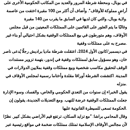
في بوبال، ومحطة شرطة المرور والعديد من المكاتب الحكومية الأخرى على
أراضٍ مملوكة للأوقاف”. وأضاف أن أكثر من 100 مقبرة اختفت من عاصمة
.
ولاية بوبال، والتي كان لديها في السابق ما يقرب من 140 مقبرة
وغالبًا ما يتم العثور على القائمين على الممتلكات المعينين من قبل مجلس
الأوقاف، وهم متورطون في بيع الممتلكات الوقفية بشكل احتيالي أو بناء غير
.
مصرح به على ممتلكات وقفية
في ديسمبر/كانون الأول 2024، اعتقلت شرطة ماديا براديش رجلًا يُدعى ناصر
خان، وهو مسؤول سابق لممتلكات وقفية في إندور، بتهمة تزوير مستندات
الوقف لتحقيق مكاسب شخصية وبيع ممتلكات وقفية بملايين الدولارات في
المدينة. اكتشفت الشرطة أوراقا مقلدة وأختاما رسمية لمجلس الأوقاف في
.
منزله
يقول الخبراء إن سنوات من التعدي الحكومي والخاص، والفساد، وسوء الإدارة
جعلت الممتلكات الوقفية عرضة للنهب. ومع التعديلات الجديدة، يقولون إن
.
الحكومة تسعى للسيطرة القانونية عليها
وقال المحامي براشا: “مع تزايد السكان، ترتفع قيم الأراضي بشكل كبير. نظرًا
لأن مجالس الأوقاف الإسلامية تمتلك ممتلكات ضخمة في مواقع رئيسية عبر