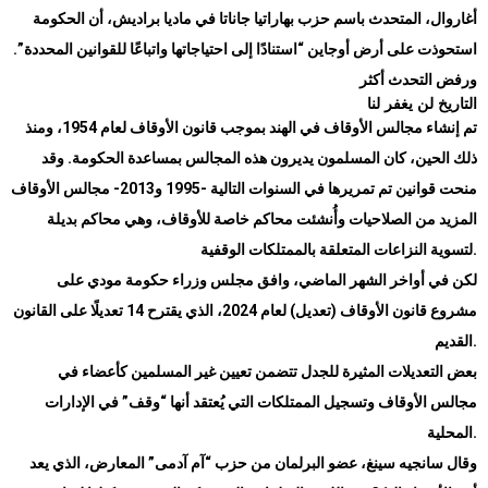
أغاروال، المتحدث باسم حزب بهاراتيا جاناتا في ماديا براديش، أن الحكومة
استحوذت على أرض أوجاين “استنادًا إلى احتياجاتها واتباعًا للقوانين المحددة”.
ورفض التحدث أكثر
التاريخ لن يغفر لنا
تم إنشاء مجالس الأوقاف في الهند بموجب قانون الأوقاف لعام 1954، ومنذ
ذلك الحين، كان المسلمون يديرون هذه المجالس بمساعدة الحكومة. وقد
منحت قوانين تم تمريرها في السنوات التالية -1995 و2013- مجالس الأوقاف
المزيد من الصلاحيات وأُنشئت محاكم خاصة للأوقاف، وهي محاكم بديلة
.
لتسوية النزاعات المتعلقة بالممتلكات الوقفية
لكن في أواخر الشهر الماضي، وافق مجلس وزراء حكومة مودي على
مشروع قانون الأوقاف (تعديل) لعام 2024، الذي يقترح 14 تعديلًا على القانون
.
القديم
بعض التعديلات المثيرة للجدل تتضمن تعيين غير المسلمين كأعضاء في
مجالس الأوقاف وتسجيل الممتلكات التي يُعتقد أنها “وقف” في الإدارات
.
المحلية
وقال سانجيه سينغ، عضو البرلمان من حزب “آم آدمى” المعارض، الذي يعد