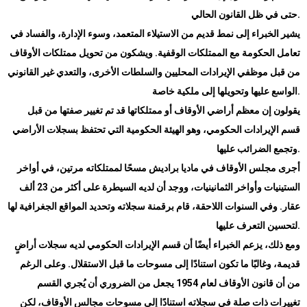
.
حتى في ظل القانون الحالي
يشير الخبراء إلى نمط قديم من الاستيلاء المتعمد، وسوء الإدارة، والفساد في
تعامل الحكومة مع الممتلكات الوقفية. ويشكون من تحويل ممتلكات الأوقاف
من قبل موظفي الإيرادات المحليين والسلطات الأخرى، والتعدي غير القانوني
.
الواسع عليها وتحويلها إلى ملكية خاصة
يقولون إن معظم أراضي الأوقاف أو ممتلكاتها قد تم تغيير صفتها من قبل
قسم الإيرادات الحكومي، وهو الهيئة الحكومية التي تحتفظ بسجلات الأراضي
.
وتجمع الضرائب عليها
أجرى مجلس الأوقاف في ماديا براديش مسحًا لممتلكاته مرتين، في أواخر
الستينيات وأواخر الثمانينيات، ووجد أن لديه السيطرة على أكثر من 23 ألف
عقار. وفي السنوات اللاحقة، قام برقمنة سجلاته وتحديد المواقع الجغرافية لها
.
لتحسين التعرف عليها
ومع ذلك، يزعم الخبراء أيضًا أن قسم الإيرادات الحكومي لديه سجلات أراضٍ
قديمة، وغالبًا ما تكون استنادًا إلى مسوحات ما قبل الاستقلال. وعلى الرغم
من أن قانون الأوقاف لعام 1954 يجعل من الضروري أن يُجري القسم
تغييرات ذات صلة في سجلاته استنادًا إلى مسوحات مجالس الأوقاف، لكن