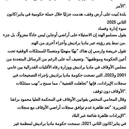
“.
الأمر
بلدة بُنيت على أرض وقف، هدمت جزئيًا خلال حملة حكومية في يناير/كانون
الثاني 2025
سوء إدارة وفساد
يقول مسلمو الهند إن الاستيلاء على أراضي أوجاين ليس حادثًا معزولًا، بل جزء
.
من نمط يتم رؤيته عبر ماديا براديش وأجزاء أخرى من الهند
تقول عريضة وارسي إن هناك “نهبًا منهجيًا ومتعمدًا للممتلكات الوقفية تحت
أعين الحكومة وموظفيها”. وتضيف أنه على الرغم من الرسائل المتعددة من
مجلس الأوقاف في ماديا براديش ووزارة رفاه الأقليات الفدرالية بين عامي
2001 و2023، التي نصحت حكومة ماديا براديش بإجراء التصحيحات في
سجلات الإيرادات، فإنها “تجاهلت القضية”، مما سمح بـ”نهب ممتلكات
“.
الأوقاف دون توقف
وقال المحامي المختص بقوانين الأوقاف في المحكمة العليا محمود براشا
للجزيرة: “تعد ظاهرة عدم توافق سجلات أراضي الأوقاف مع سجلات
“.
الإيرادات ظاهرة شائعة عبر البلاد
في يناير/كانون الثاني 2021، سمحت حكومة ماديا براديش لمنظمة غير