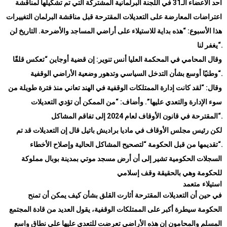
أحد الأعضاء الـ31 في اللجنة البرلمانية المشتركة التي تم تشكيلها لمناقشة
اعتراضات المعارضة على التعديلات المقترحة قبل مناقشة البرلمان التغييرات
هذا الأسبوع: “هذه بداية للاستيلاء على أراضي المساجد والأضرحة. التاريخ لن
“.
يغفر لنا
وقال المحامي في المحكمة العليا أنس تنوير: إن قضية أوجاين “تعكس قلقًا
“.
وطنيًا أوسع بشأن التدخل السياسي وتدهور وضعية الأراضي الوقفية
وقال: “لقد كانت إدارة الممتلكات الوقفية في الهند تعاني منذ فترة طويلة من
سوء الإدارة والتعدي عليها”. وأضاف: “من الممكن أن تؤدي التعديلات
“.
المقترحة في قانون الأوقاف لعام 2024 إلى تفاقم المشاكل
لكن رئيس مجلس الأوقاف في ماديا براديش باتيل قال إن التعديلات قد تم
“.
تقديمها من قبل الحكومة “لتصحيح المشاكل الحالية وإصلاح الأخطاء
السجلات الحكومية تشير إلى أن أرض مسجد موتي بمدينة بوبال مملوكة
للحكومة وهي بالحقيقة وقف إسلامي
استيلاء متعمد
في حين أن التعديلات المقترحة أثارت القلق بشأن كيف يمكن أن تمنح
الحكومة سيطرة أكبر على الممتلكات الوقفية، يقول العديد من قادة المجتمع
المسلم والمحامون إن هذه الأراضي تعرضت للتعدي عليها على نطاق واسع