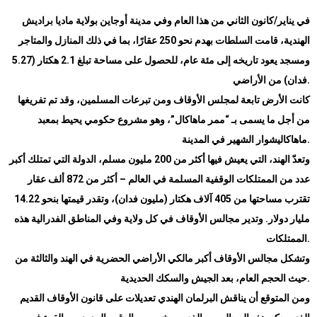
في يناير/كانون الثاني من هذا العام وفي مدينة أوجاين بولاية ماديا براديش
الهندية، قامت السلطات بهدم نحو 250 عقارًا، بما في ذلك المنازل والمتاجر
ومسجد يعود تاريخه إلى مئة عام، للحصول على مساحة تبلغ 2.1 هكتار (5.27
.
فدان) من الأراضي
كانت الأرض تابعة لمجلس الأوقاف ومن تبرعات المسلمين، وقد تم تفريغها
من أجل ما يسمى بـ “ممر ماهاكال”، وهو مشروع حكومي يحيط بمعبد
.
ماهاكاليشوار الشهير في المدينة
وتعدّ الهند، التي يعيش فيها أكثر من 200 مليون مسلم، الدولة التي تمتلك أكبر
عدد من الممتلكات الوقفية المسلمة في العالم – أكثر من 872 ألف عقار
تقترب مساحتها من 405 آلاف هكتار (مليون فدان)، وتقدر قيمتها بنحو 14.22
مليار دولار. وتدير مجالس الأوقاف في كل ولاية وفي المناطق الفدرالية هذه
.
الممتلكات
وتشكل مجالس الأوقاف أكبر مالكي الأراضي الحضرية في الهند والثالثة من
.
حيث الحجم العام، بعد الجيش والسكك الحديدية
ومن المتوقع أن يناقش البرلمان الهندي تعديلات على قانون الأوقاف القديم