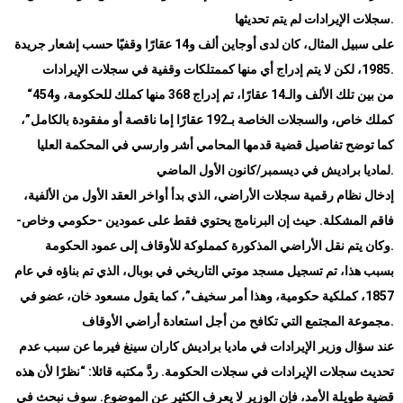
.
سجلات الإيرادات لم يتم تحديثها
على سبيل المثال، كان لدى أوجاين ألف و14 عقارًا وقفيًا حسب إشعار جريدة
.
1985، لكن لا يتم إدراج أي منها كممتلكات وقفية في سجلات الإيرادات
من بين تلك الألف والـ14 عقارًا، تم إدراج 368 منها كملك للحكومة، و454
“
كملك خاص، والسجلات الخاصة بـ192 عقارًا إما ناقصة أو مفقودة بالكامل”،
كما توضح تفاصيل قضية قدمها المحامي أشر وارسي في المحكمة العليا
.
لماديا براديش في ديسمبر/كانون الأول الماضي
إدخال نظام رقمية سجلات الأراضي، الذي بدأ أواخر العقد الأول من الألفية،
فاقم المشكلة. حيث إن البرنامج يحتوي فقط على عمودين -حكومي وخاص-
.
وكان يتم نقل الأراضي المذكورة كمملوكة للأوقاف إلى عمود الحكومة
بسبب هذا، تم تسجيل مسجد موتي التاريخي في بوبال، الذي تم بناؤه في عام
1857، كملكية حكومية، وهذا أمر سخيف”، كما يقول مسعود خان، عضو في
.
مجموعة المجتمع التي تكافح من أجل استعادة أراضي الأوقاف
عند سؤال وزير الإيرادات في ماديا براديش كاران سينغ فيرما عن سبب عدم
تحديث سجلات الإيرادات في سجلات الحكومة. ردَّ مكتبه قائلا: “نظرًا لأن هذه
قضية طويلة الأمد، فإن الوزير لا يعرف الكثير عن الموضوع. سوف نبحث في