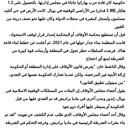
حكومية كان قادة حزب بهاراتيا جاناتا في مجلس إدارتها، بالحصول على 1.2
هكتار (2.88 فدان) من الأراضي الوقفية في بوبال. كانت الأرض في حي أغلبه
مسلمون وتُسجل كمقبرة في سجلات الدولة وكان عليها نحو نصف دزينة من
.
القبور
قبل أن تستطيع محكمة الأوقاف أو المحكمة إصدار قرار لوقف الاستحواذ،
قامت المنظمة ببناء جدار حولها في عام 2021، ثم أعلنت عن خطط لبناء قاعة
هناك. فرضت السلطات حظر تجول في المنطقة وأرسلت قوة كبيرة من
.
الشرطة لمنع أي احتجاج
وقال الناشط خان: “يفرض قانون الأوقاف على إدارة المنطقة أو الحكومة
إزالة الأبنية غير المرخصة، ولكن عندما تشارك الحكومة نفسها في التعدي،
“
من سيتولى تطبيق القانون؟
يقول أعضاء مجلس الأوقاف إن المئات من الممتلكات الوقفية الاسلامية في
بوبال، إندور ومدن أخرى في ماديا براديش قد تم التعدي عليها من قبل
.
الحكومة أو يسيطر عليها أفراد ذوو نفوذ
وقال أحد أعضاء مجلس الأوقاف، الذي طلب عدم الكشف عن هويته: “لقد تم
بناء مقرات الشرطة الرئيسية في ماديا براديش، وغرفة التحكم في الشرطة