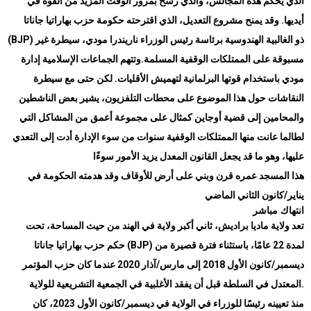
الذي يحكم هذه المجالس، والذي رسخ بمرور الوقت المزيد من القوة في
أيديها. وقد يمنح مشروع التعديل، الذي اقترحته حكومة حزب بهاراتيا جاناتا
ذو الغالبية الهندوسية برئاسة رئيس الوزراء ناريندرا مودي، سيطرة غير
(BJP)
مسبوقة على الممتلكات الوقفية المسلمة
.
وتتهم الجماعات الإسلامية إدارة
مودي باستخدام قوتها البرلمانية لتهميش الأقليات. لكن حتى مع سيطرة
النقاشات حول هذا الموضوع على محطات التلفزيون، يشير بعض الناشطين
والمحامين إلى قضية أوجاين كمثال على مجموعة أعمق من المشاكل التي
لطالما عانت منها الممتلكات الوقفية سنوات من سوء الإدارة أدت إلى التعدي
عليها، وهو ما قد يجعل القانون المعدل يزيد الأمور سوءًا
هذا المسجد عمره قرن وبني على أرض للأوقاف وقد هدمته الحكومة في
يناير/كانون الثاني الماضي
انتهاك مباشر
تعد ولاية ماديا براديش، ثاني أكبر ولاية في الهند من حيث المساحة، تحت
لمدة 22 عامًا، باستثناء فترة قصيرة من
(BJP)
حكم حزب بهاراتيا جاناتا
ديسمبر/كانون الأول 2018 إلى مارس/آذار 2020 عندما كان حزب المؤتمر
.
المعتدل في السلطة قبل أن يفقد الأغلبية في الجمعية التشريعية للولاية
منذ تعيينه رئيسًا للوزراء في الولاية في ديسمبر/كانون الأول 2023، كان