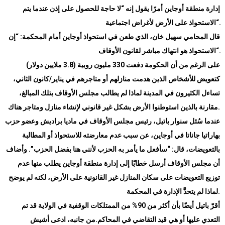
إدارة منطقة أوجاين أمرًا يقول إنه “لا حاجة للحصول على إذن عندما يتم
“.
الاستحواذ على الأرض لأغراض اجتماعية
قال المحامي سهيل خان، الذي طعن في استحواذ أوجاين أمام المحكمة: “إن
“.
الاستحواذ هو انتهاك مباشر لقانون الأوقاف
على الرغم من أن الحكومة دفعت 330 مليون روبية (3.8 ملايين دولار)
كتعويض للأشخاص الذين هدمت منازلهم أو متاجرهم في يناير/كانون الثاني،
تساءل الكثيرون في المدينة لماذا لم يطالب مجلس الأوقاف بتلك المبالغ،
.
مقارنة بالذين استوطنوا الأرض بشكل غير قانوني لإنشاء منازل ومتاجر هناك
عندما سُئل سنوار باتيل، رئيس مجلس الأوقاف في ماديا براديش وعضو حزب
بهاراتيا جاناتا في أوجاين، عن سبب عدم معارضته للاستحواذ أو المطالبة
بالتعويضات، قال: “سأفعل ما يأمر به الحزب لأنني هنا بفضل الحزب”. وأضاف
أن مجلس الأوقاف أرسل خطابًا إلى إدارة منطقة أوجاين يطلب منها عدم
توزيع التعويضات على سكان المنازل غير القانونية على الأرض، لكنه لم يوضح
.
لماذا لم يتحدَّ الإدارة في المحكمة
أقرّ باتيل أيضًا بأن أكثر من 90% من الممتلكات الوقفية في الولاية قد تم
التعدي عليها أو هي قيد التقاضي في المحاكم.من جانبه، ادعى أشيش