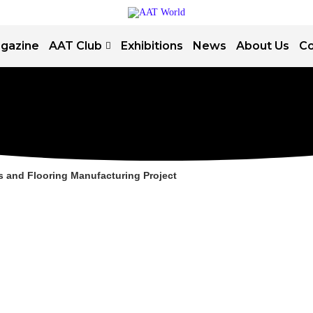
gazine
AAT Club
Exhibitions
News
About Us
Co
مشروع تصنيع  Wooden Panels and Flooring Manufacturing Project