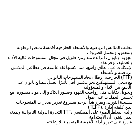
تتطلب الملابس الرياضية والأنشطة الخارجية أقمشةً تمتص الرطوبة،
وتتنفس، وتتحمل الظروف
الجوية. وتايوان، الرائدة منذ زمن طويل في مجال المنسوجات عالية الأداء
والعملية، توفر هذه
الإمكانات على نطاق واسع، مما أكسبها ثقة عالمية في قطاعي الملابس
الرياضية والأنشطة
الخارجية، وفقًا لاتحاد المنسوجات التايواني (TTF).
مع سعي المستهلكين نحو ملابس أقل تأثيرًا، تعمل مصانع تايوان على
الجمع بين الأداء والمسؤولية،
وتحويل نفايات مثل رواسب القهوة وقشور الكاكاو إلى مواد متطورة، مع
تحسين العمليات على طول
سلسلة التوريد. ويعزز هذا الزخم مشروع تعزيز صادرات المنسوجات
(TEPP)، الذي كلفته إدارة
التجارة الدولية التايوانية ونفذته TTF، والذي يسلط الضوء على المصنّعين
الذين يثبتون أن الاستدامة
قادرة على تعزيز أداء الأقمشة المتقدمة، لا إعاقته.