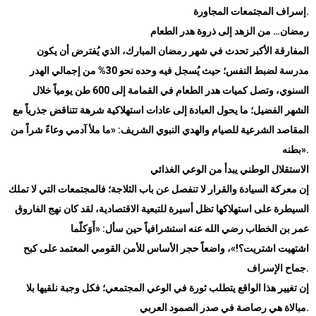
إسراف المجتمعات المجاورة.
رمضان… من الزهد إلى ذروة هدر الطعام
المفارقة الأكبر تحدث في شهر رمضان المبارك، الذي يُفترض أن يكون
مدرسة لضبط النفس؛ حيث يُسجل فيه وحده نحو 30% من إجمالي الهدر
السنوي، وتصل كميات هدر الطعام في القمامة إلى 600 طن يومياً خلال
الشهر الفضيل؛ ما يحول العبادة إلى عادات استهلاكية شرهة تتناقض جذرياً مع
المقاصد الشرعية للصيام والهدي النبوي الشريف: «ما ملأ آدمي وعاءً شراً من
بطنه».
الاستقلال الوطني يبدأ من الوعي الغذائي
إن معركة السيادة والقرار لا تنفصل عن باب الثلاجة؛ فالمجتمعات التي لا تملك
السيطرة على استهلاكها تظل أسيرة للتبعية الاقتصادية، لقد كان نهج الفاروق
عمر بن الخطاب رضي الله عنه استشرافياً حين سأل: «أَوَكلّما
اشتهيت اشتريت؟!»، واضعاً حجر الأساس للأمن القومي المعتمد على كبح
جماح الإسراف.
إن تغيير هذا الواقع يتطلب ثورة في الوعي المجتمعي؛ فكل وجبة نلقيها بلا
مبالاة هي رصاصة في صدر الصمود العربي.