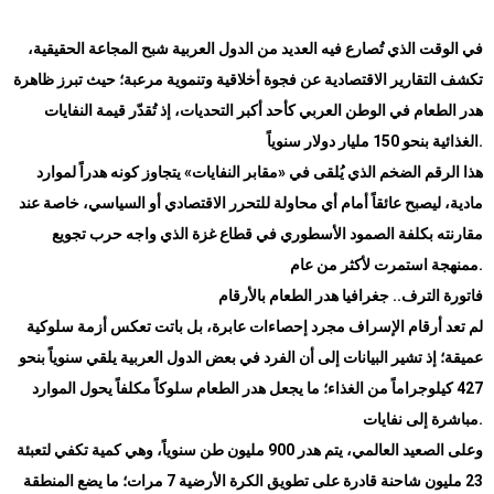
في الوقت الذي تُصارع فيه العديد من الدول العربية شبح المجاعة الحقيقية،
تكشف التقارير الاقتصادية عن فجوة أخلاقية وتنموية مرعبة؛ حيث تبرز ظاهرة
هدر الطعام في الوطن العربي كأحد أكبر التحديات، إذ تُقدّر قيمة النفايات
الغذائية بنحو 150 مليار دولار سنوياً.
هذا الرقم الضخم الذي يُلقى في «مقابر النفايات» يتجاوز كونه هدراً لموارد
مادية، ليصبح عائقاً أمام أي محاولة للتحرر الاقتصادي أو السياسي، خاصة عند
مقارنته بكلفة الصمود الأسطوري في قطاع غزة الذي واجه حرب تجويع
ممنهجة استمرت لأكثر من عام.
فاتورة الترف.. جغرافيا هدر الطعام بالأرقام
لم تعد أرقام الإسراف مجرد إحصاءات عابرة، بل باتت تعكس أزمة سلوكية
عميقة؛ إذ تشير البيانات إلى أن الفرد في بعض الدول العربية يلقي سنوياً بنحو
427 كيلوجراماً من الغذاء؛ ما يجعل هدر الطعام سلوكاً مكلفاً يحول الموارد
مباشرة إلى نفايات.
وعلى الصعيد العالمي، يتم هدر 900 مليون طن سنوياً، وهي كمية تكفي لتعبئة
23 مليون شاحنة قادرة على تطويق الكرة الأرضية 7 مرات؛ ما يضع المنطقة