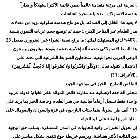
العربية في مرتبة متقدمة عالمياً ضمن قائمة الأكثر استهلاكاً وإهداراً.
هندسة الاستهلاك… ضحايا «سحرة الشاشات
لا يعود هذا الخلل إلى الصدفة، بل هو نتاج هندسة سلوكية تزيد من معدلات
هدر الطعام عبر المتاجر الكبرى؛ حيث تم توسيع حجم عربات التسوق بنسبة
40% لدفع المستهلك لملئها؛ ما يرفع نسبة الشراء غير الضروري بمعدل 23%.
هذا النمط الاستهلاكي تدعمه آلة إعلامية ضخمة يقودها مؤثرون يبرمجون
الوعي العربي نحو التبعية، متجاهلين الضوابط الشرعية التي تحث على
الاعتدال، كقوله تعالى: (وَكُلُوا وَاشْرَبُوا وَلَا تُسْرِفُوا إِنَّهُ لَا يُحِبُّ الْمُسْرِفِينَ)
(الأعراف: 31).
التناقض الصارخ.. الخبز في مواجهة الجوع
تتجلى الفاجعة الإنسانية عند مقارنة فائض الموائد بفقر الخيام؛ فدولة عربية
واحدة فقط تسجل أرقاماً قياسية في هدر الطعام وخاصة الخبز بما يزيد على
113 ألف طن سنوياً، بينما يقتات النازحون في غزة والسودان والصومال على
بقايا الزرع للبقاء على قيد الحياة.
إن تحويل الخبز إلى وقود للحاويات في المدن المستقرة، يسلب حق الوجود
من الفئات الأكثر هشاشة، ويرسم خريطة جوع تتغذى بشكل مباشر على