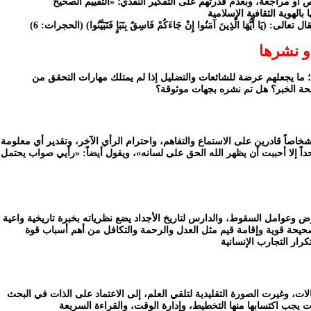
أو مراجعة، وبعدم قدرتهم على التفكير النقدي؛ «التقييم الصحيح
أو نشرها
؛ ما يجعلهم عرضة للشائعات والتضليل إذا لم يمتلك مهارات التحقق من
صحة الخبر؟ هل تم نشره بجهات موثوقة؟
خاصاً قادرين على الاستماع والتفاهم، واحترام الرأي الآخر، وتقدير أي معلومة
ً إلا أحببت أن يظهر الله الحق على لسانه»، ويقول أيضاً: «رأيي صواب يحتمل
ض وعوامل السقوط، والدارس لتاريخ الأجداد يضع نظرياته بخبرة تاريخية واعية
صحيحة قوية وإقامة قيم مثل العدل والرحمة والتكافل من أهم أسباب قوة
لات، وغيرت الصورة التقليدية لتلقي العلم، إلى الاعتماد على الذات في البحث