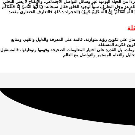
 من الحياة اليومية عبر وسائل التواصل الاجتماعي، والانفتاح لا يعني التخلي
 التعارف سبباً لوجود الخلق فقال سبحانه: (يَا أَيُّهَا النَّاسُ إِنَّا خَلَقْنَاكُم
مِّن ذَكَرٍ وَأُنثَىٰ وَجَعَلْنَاكُمْ شُعُوبًا وَقَبَائِلَ لِتَعَارَفُوا ۚ إِنَّ أَكْرَمَكُمْ عِندَ اللَّهِ أَتْقَاكُمْ ۚ إِنَّ اللَّهَ عَلِيمٌ خَبِيرٌ) (الحجرات: 13)، فالتعارف الحضاري مقصد
لة
سان على تكوين رؤية متوازنة، قائمة على المعرفة والدليل والقيم، ومنابع
لومات، بل القدرة على اختيار المعلومات الصحيحة وفهمها وتوظيفها، فالمستقبل