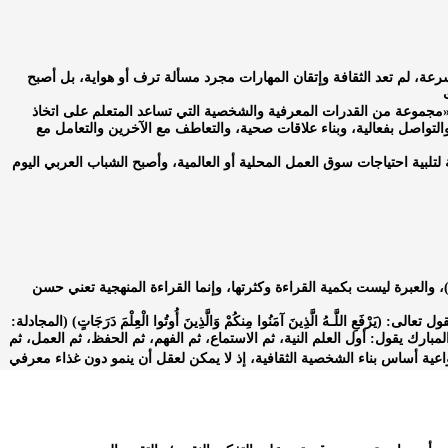
رعة، لم تعد الثقافة وإتقان المهارات مجرد مسألة ترف أو هواية، بل أصبح
ا «مجموعة من القدرات المعرفية والشخصية التي تساعد المتعلم على اتخاذ
لتواصل بفعالية، وبناء علاقات صحية، والتعاطف مع الآخرين والتعامل مع
ة لتلبية احتياجات سوق العمل المحلية أو العالمية، وأصبح الشباب العربي اليوم
بتدأ الوحي بقوله تعالى: (اقْرَأْ بِاسْمِ رَبِّكَ الَّذِي خَلَقَ) (العلق: 1)، والعبرة ليست بكمية القراءة وكثرتها، وإنما القراءة المنهجية تعني حسن
عِ اللَّـهُ الَّذِينَ آمَنُوا مِنكُمْ وَالَّذِينَ أُوتُوا الْعِلْمَ دَرَجَاتٍ) (المجادلة:
ارك يقول: أول العلم النية، ثم الاستماع، ثم الفهم، ثم الحفظ، ثم العمل، ثم
الواعية أساس بناء الشخصية الثقافية، إذ لا يمكن لعقل أن ينمو دون غذاء معرفي