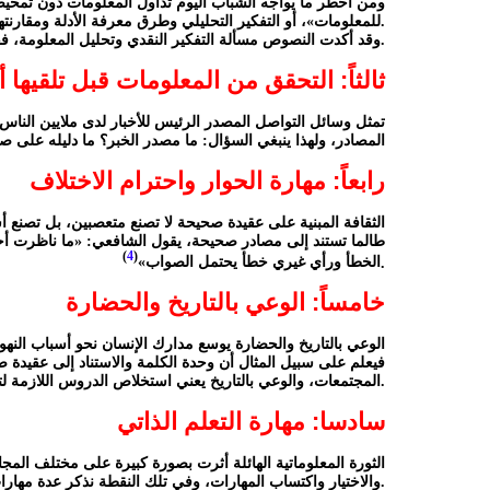
ومن أخطر ما يواجه الشباب اليوم تداول المعلومات دون تمحيص 
للمعلومات»، أو التفكير التحليلي وطرق معرفة الأدلة ومقارنتها بالهوية الثقافية الإسلامية.
وقد أكدت النصوص مسألة التفكير النقدي وتحليل المعلومة، فقال تعالى: (يَا أَيُّهَا الَّذِينَ آمَنُوا إِنْ جَاءَكُمْ فَاسِقٌ بِنَبَإٍ فَتَبَيَّنُوا) (الحجرات: 6).
ثالثاً: التحقق من المعلومات قبل تلقيها 
تمثل وسائل التواصل المصدر الرئيس للأخبار لدى ملايين الناس
المصادر، ولهذا ينبغي السؤال: ما مصدر الخبر؟ ما دليله على 
رابعاً: مهارة الحوار واحترام الاختلاف
الثقافة المبنية على عقيدة صحيحة لا تصنع متعصبين، بل تصنع أش
طالما تستند إلى مصادر صحيحة، يقول الشافعي: «ما ناظرت أحدا
)
4
(
.
الخطأ ورأي غيري خطأ يحتمل الصواب»
خامساً: الوعي بالتاريخ والحضارة
الوعي بالتاريخ والحضارة يوسع مدارك الإنسان نحو أسباب النهو
فيعلم على سبيل المثال أن وحدة الكلمة والاستناد إلى عقيدة 
المجتمعات، والوعي بالتاريخ يعني استخلاص الدروس اللازمة لتكرار التجارب الإنسانية.
سادسا: مهارة التعلم الذاتي
الثورة المعلوماتية الهائلة أثرت بصورة كبيرة على مختلف المجا
والاختيار واكتساب المهارات، وفي تلك النقطة نذكر عدة مهارات يجب اكتسابها منها التخطيط، وإدارة الوقت، والقراءة السريعة.