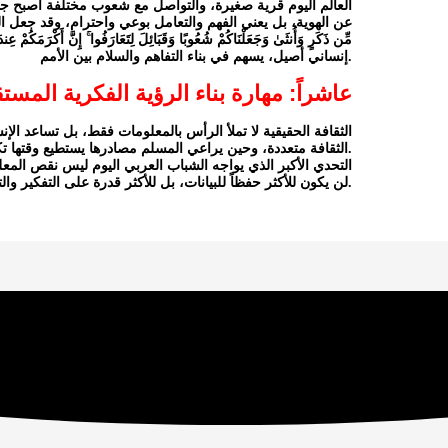
العالم اليوم قرية صغيرة، والتواصل مع شعوب مختلفة أصبح جزءاً
عن الهوية، بل يعني الفهم والتعامل بوعي واحترام، وقد جعل الله عز وجل
إنساني أصيل، يسهم في بناء التفاهم والسلام بين الأمم.
عاشراً: مهارة بناء الرؤية الفكرية المستق
الثقافة الحقيقية لا تملأ الرأس بالمعلومات فقط، بل تساعد الإن
الثقافة متعددة، وحين يراعي المسلم مصادرها يستطيع وقتها تكوين فكرته المستقلة.
التحدي الأكبر الذي يواجه الشباب العربي اليوم ليس نقص المع
لن يكون للأكثر حفظاً للبيانات، بل للأكثر قدرة على التفكير والتحليل والتعلم المستمر والتواصل مع العالم.