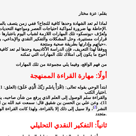
بقلم: عزة مختار
لماذا لم تعد الشهادة وحدها كافية للنجاح؟ ففي زمن يتصف بالس
الإحاطة بها ضرورة لمواكبة احتياجات العصر ومواجهة التحديات.
وتُعرّف «يونسكو» تلك المهارات اللازمة لشباب اليوم باعتباره
قرارات مستنيرة، وحل المشكلات والتفكير النقدي والإبداعي، وا
حياتهم وإدارتها بطريقة صحية ومنتجة».
ووفقاً لهذا التعريف، فإن الدراسة الأكاديمية وحدها لم تعد كافي
أحوج ما يكون إلى امتلاك تلك المهارات التي تمكنه
من فهم الواقع، وفيما يلي مجموعة من تلك المهارات
أولًا: مهارة القراءة الممنهجة
ا
اختيار الكتب.
والقراءة سلم الوصول إلى العلم الذي يرفع من شأن صاحبه، يقول تعالى: (يَرْفَ
11)، وعن علي بن الحسن بن شقيق قال: سمعت عبد الله بن المب
)
2
(
النشر
، ولا سبيل إلى ذلك إلا بالقراءة، ولهذا كانت القراءة 
متجدد.
ثانياً: التفكير النقدي التحليلي