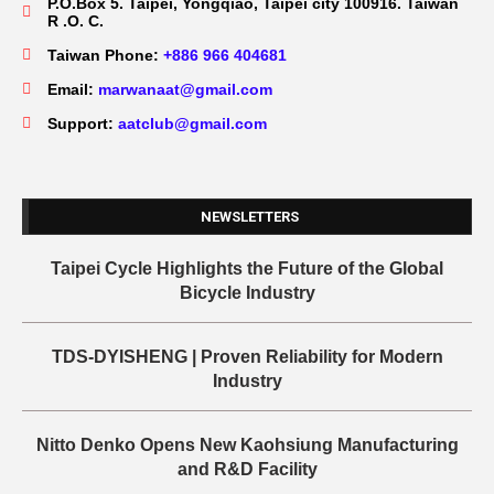
P.O.Box 5. Taipei, Yongqiao, Taipei city 100916. Taiwan
R .O. C.
Taiwan Phone:
+886 966 404681
Email:
marwanaat@gmail.com
Support:
aatclub@gmail.com
NEWSLETTERS
Taipei Cycle Highlights the Future of the Global
Bicycle Industry
TDS-DYISHENG | Proven Reliability for Modern
Industry
Nitto Denko Opens New Kaohsiung Manufacturing
and R&D Facility