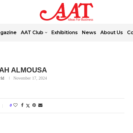
gazine
AAT Club
Exhibitions
News
About Us
Co
AH ALMOUSA
rld
November 17, 2024
0