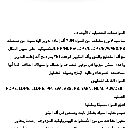
المواصفات التفصيلية / الأوصاف
آلة إعادة تدوير البلاستيك من سلسلة
YDN
مناسبة لأنواع مختلفة من المواد
البلاستيكية، على سبيل المثال
: PP/HDPE/LDPE/LLDPE/EVA/ABS/PS
يتم دمج آلة إعادة التدوير
YE I
مع آلة التقطيع والبثق وآلة التكوير كوحدة
واحدة. تتمثل ميزتها في توفير المساحة والعمالة واستهلاك الطاقة، كما أنها
منخفضة الضوضاء وعالية الإنتاج وسهلة التشغيل
.
المواد القابلة للتطبيق
HDPE
،
LDPE
،
LLDPE
،
PP
،
EVA
،
ABS
،
PS
،
YARN
،
FILM
،
POWDER
العملية
قطع المواد مسبقًا وتكتلها
سيتم تغذية المواد بشكل ثابت وسلس في آلة البثق
مغير الشاشة من نوع الأسطوانة الهيدروليكية المزدوجة. (عندما يتجاوز