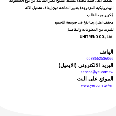
الضغط أعلى قيمة محددة مسبقًا، يسمح مغير الشاشة من نوع الأسطوانة
الهيدروليكية المزدوجة) بتغيير الشاشة دون إيقاف تشغيل الآلة
مُكوير وجه القالب
•نفخ في صومعة التجميع
.
مجفف اهتزازي
للمزيد من المعلومات والتفاصيل
UNITREND CO., Ltd.
الهاتف
0088662536066
البريد الالكتروني (الايميل)
service@yei.com.tw
الموقع على النت
www.yei.com.tw/en