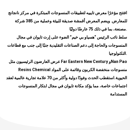
افتتح مؤخرًا معرض تايبيه لتطبيقات المنسوجات المبتكرة في مركز نانجانج
للمعارض. ويضم المعرض أقمشة صديقة للبيئة وعملية من 385 شركة
مصنعة، بما في ذلك 75 عارضًا دوليًا
.
سلط نائب الرئيس “هسياو بي خيم” الضوء على إرث تايوان في مجال
المنسوجات والحاجة إلى دعم الصناعات التقليدية جنبًا إلى جنب مع قطاعات
التكنولوجيا
.
عرض العارضون الرئيسيون مثل
Far Eastern New Century
و
Nan Pao
Resins Chemical
منسوجات منخفضة الكربون وقائمة على المواد
استقطب الحدث وفودًا دولية وأكثر من 70 علامة تجارية عالمية لعقد
.
الحيوية
اجتماعات خاصة، مما يؤكد مكانة تايوان في مجال ابتكار المنسوجات
المستدامة