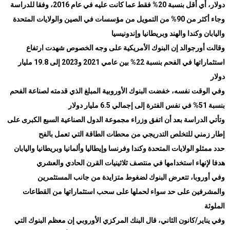
دولار، أي أقل بنسبة 20% فقط عما كانت عليه في عام 2016، وفقا للدراسة
وجاء أكثر من 90% من التمويل من مؤسسات في الصين والولايات المتحدة
واليابان وكندا والهند وبريطانيا وإندونيسيا
وقالت أورجوالد إن البنوك الأمريكية على وجه الخصوص شهدت ارتفاع
استثماراتها في الفحم بنسبة 22% بين عامي 2021 و2023 إلى 19.8 مليار
دولار
وفي الوقت نفسه، خفضت البنوك الأوروبية المبلغ الذي قدمته لصناعة الفحم
بنسبة 51% في نفس الفترة إلى إجمالي 6.5 مليار دولار
وتأتي الدراسة بعد أن اتفق وزراء مجموعة الدول الصناعية السبع الكبرى على
إطار زمني للتخلص التدريجي من محطات الطاقة التي تعمل بالفح
حدد ممثلو الولايات المتحدة وكندا وفرنسا وإيطاليا وألمانيا وبريطانيا واليابان
هدفا لإنهاء استخدامها في منتصف ثلاثينيات القرن الحادي والعشري
وفي أوروبا، تتعرض البنوك لضغوط متزايدة من جانب المستثمرين
والمشرفين على حد سواء لحملها على سحب استثماراتها من القطاعات
الملوثة
وفي يناير/كانون الثاني، قال البنك المركزي الأوروبي إن معظم البنوك التي