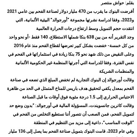
بقلم: حواش منتصر
أقرضت البنوك ما يقرب من 470 مليار دولار لصناعة الفحم بين عامي 2021
و2023، وفقا لدراسة نشرتها مجموعة “أورجوالد” البيئية الألمانية، التي
انتقدت حجم التمويل وسط ارتفاع درجات الحرارة العالمية
وجد التقرير أنه من بين 638 بنكا شملها الاستطلاع، 140 فقط -أو نحو واحد
من كل خمسة- خفضت بشكل كبير تعرضها لقطاع الفحم
منذ عام 2016
وعلى النقيض من ذلك شهد نحو 75 بنكا زيادة في استثماراتها في الفحم في
نفس الفترة، وفقا للدراسة التي أجرتها المنظمة غير الحكومية الألمانية
والمنظمات الشريكة
وقالت أورجوالد إن البنوك التجارية لم تخفض المبلغ الذي تضعه في صناعة
الفحم بمعدل يكفي لتحقيق هدف باريس للمناخ
المتمثل في الحد من ظاهرة
الاحتباس الحراري إلى 1.5 درجة مئوية فوق أوقات ما قبل الصناعة
وقالت كاترين جانسويندت، المسؤولة المالية في أورجوالد: “بدون وضع حد
لتمويل الفحم، فمن الصعب أن نتصور أننا نستطيع التخلص من الفحم في
“
الوقت المناسب”، داعية إلى مزيد من التنظيم في المنطقة
وفي عام 2023، قامت البنوك بتمويل صناعة الفحم بما يصل إلى 136 مليار