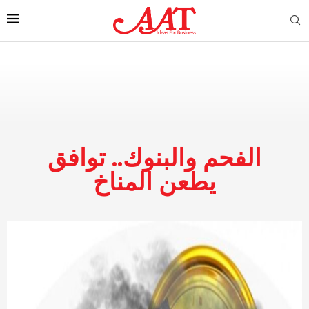
الفحم والبنوك.. توافق
يطعن المناخ