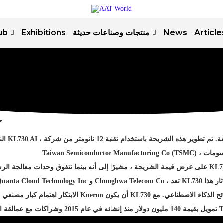
ub
Exhibitions
منتجات وصناعات حديثة
News
Article
ح
ال
KL730 AI
، ه الشريحة باستخدام تقنية 12 نانومتر من شركة
Taiwan Semiconductor Manufacturing Co (TSMC)
، ومات
على عرض قيمة الشريحة ، مشيرًا إلى أنه بينما تتفوق وحدات معالجة الر
KL7
uanta Cloud Technology Inc
و
Chunghwa Telecom Co
، تعد
KL730
ثار هذا
متاحًا تجاريًا لأخذ العينات بحلول نهاية العام ، مما يشير إلى