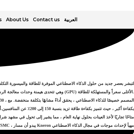
s
About Us
Contact us
العربية
لتبشر بعصر جديد من حلول الذكاء الاصطناعي الموفرة للطاقة والميسورة التكلفة. تم تطوير هذ
وهي تتحدى هيمنة وحدات معالجة الرس
(GPU)
الأغلى سعراً والمستهلكة للطاقة
.
30
، المصمم خصيصًا للذكاء الاصطناعي ، يحقق أداءً مشابهًا بتكلفة منخفضة. مع
أ
.
بكفاءة أكبر ، حيث تتميز بكفاءة طاقة تزيد بنسبة 150 إلى 200٪ عن المنافسين
تمويل بقيمة 140 مليون دولار منذ إنشائه في عام 2015 وشراكات مع عمالقة الصناعة مثل TSMC ، يبدو أن مسار Kneron مهيأ لإحداث موجات في مجال الذكاء الاصطناعي