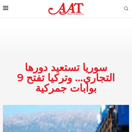
سوريا تستعيد دورها
التجاري… وتركيا تفتح 9
بوابات جمركية