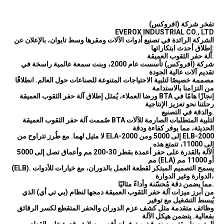
تفخر شركة (افروكس)
EVEROX INDUSTRIAL CO., LTD
الشركة الرائدة في تصنيع أدوات الآلات ومقرها وسط تايوان، بالإعلان عن
إطلاق أحدث ابتكاراتها:
آلة حفر الثقوب العميقة.
شركة (افروكس) تأسست عام 2000، وبنت سمعة عالمية راسخة في
تقديم آلات عالية الجودة
مصممة خصيصًا لتلبية الاحتياجات المتنوعة للصناعات حول العالم. انطلاقًا
من التزامنا بالاستدامة
ورضا العملاء، يُمثل إطلاق آلة حفر الثقوب العميقة BTA إنجازًا هامًا في
رحلتنا نحو تعزيز الإنتاجية
والدقة في التصنيع.
صُممت آلة حفر الثقوب العميقة BTA لتلبية المتطلبات الصارمة للآلات
الحديثة، مما يوفر كفاءة ودقة
لا مثيل لهما. مع طُرز تتراوح من ELA-2000 إلى 5000 ومن ELB-2000
إلى 11000، تتمتع هذه
الآلة بالقدرة على حفر أعمدة بقطر 30-200 مم وأعماق تصل إلى 5000
مم (ELA) أو 11000 مم
(ELB). يسمح التصميم المبتكر لقطعة العمل بالدوران، مع خيارات للأدوات
الدوارة وغير الدوارة،
مما يضمن دقة مُحسّنة وأداءً مثاليًا.
من أبرز ميزات آلة حفر الثقوب العميقة دمجها لنظام (بي تي أي) الذي
يُبسط التشغيل مع توفير
وظائف متقدمة مثل كشف عزم الدوران والحفر المتقطع لكسر الرقائق
بفعالية. يتضمن هيكل الآلة
المتين طريقتين صندوقيتين توفران أقصى صلابة وقدرة على القطع