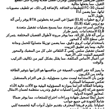
الثقيل، مما يجعلها مثالية
للتطبيقات الشاقة. بالإضافة إلى ذلك، تم تلطيف مصبوبات FC-30 لضمان
ثباتها، مما يضمن أداءً
طويل الأمد.
يوفر رأس آلة BTA تغييرًا في السرعة بخطوتين (ELA) أو أربع خطوات
(ELB) مع تروس ثقيلة
وعاكس لسرعة دوران موحدة، مما يسمح بعمليات تشغيل متعددة
الاستخدامات. يتميز طراز ELB
برأس آلة قابل للإزالة، مما يوفر مرونة لأطوال القضبان المختلفة. يتمركز
المحور Z على سطح الآلة
باستخدام لولب كروي دقيق، مما يضمن توزيعًا متساويًا للحمل ومتانة
عالية، بينما يتم تطبيق التزييت
التلقائي على كل من المشبك والمحور Z لضمان تشغيل سلس. يُغني
التصميم المثبت على الأرضية
عن أعمال الأساس المكثفة، مما يقلل بشكل كبير من تكاليف التركيب
والوقت.
ما يميز آلة حفر الثقوب العميقة عن منافسيها هو التزامها بتوفير الطاقة
والحد من الكربون.
نؤمن بأن الاستدامة ليست مجرد مسؤولية، بل هي التزام بالمستقبل.
تعكس تصميماتنا المبتكرة
وتقنياتنا الفعّالة التزامنا بموازنة المسؤولية البيئية مع الآلات عالية الأداء.
تخضع شركة (افروكس) لعمليات تدقيق وتدريب منتظمة لضمان الامتثال
لمعايير الجودة الدولية.
نحمل أيضًا تسجيل شهادة وبراءات اختراع للمنتجات، مما يوفر ضمانًا
شاملاً للجودة في جميع جوانب
عملياتنا. يلتزم فريقنا المحترف بتقديم حلول أدوات آلية مُخصصة تُلبي
احتياجات قطاعات مُحددة