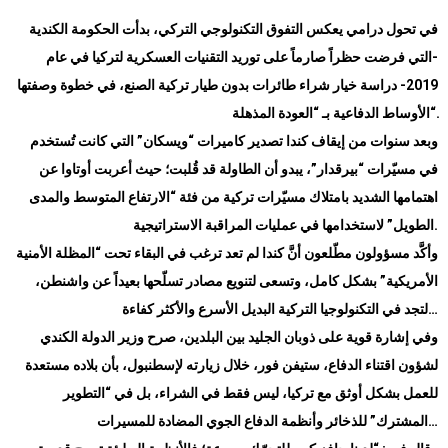
في تحول درامي يعكس التفوق التكنولوجي التركي، بدأت الحكومة الكندية
-التي فرضت حظراً صارماً على توريد التقنيات العسكرية لتركيا في عام
2019- دراسة خيار شراء طائرات بدون طيار تركية الصنع، في خطوة وصفتها
“.
الأوساط الدفاعية بـ “العودة المذهلة
وبعد سنوات من إيقاف كندا تصدير كاميرات “ويسكان” التي كانت تُستخدم
في مسيّرات “بيرقدار”، يبدو أن الطاولة قد قُلبت؛ حيث أعربت أوتاوا عن
اهتمامها الشديد بامتلاك مسيّرات تركية من فئة “الارتفاع المتوسط والمدى
الطويل” لاستخدامها في عمليات المراقبة الاستراتيجية.
وأكَّد مسؤولون مطّلعون أنَّ كندا لم تعد ترغب في البقاء تحت “المظلة الأمنية
الأمريكية” بشكل كامل، وتسعى لتنويع مصادر تسلّحها بعيداً عن واشنطن،
…
لتجد في التكنولوجيا التركية البديل الأسرع والأكثر كفاءة
وفي إشارة قوية على ذوبان الجليد بين البلدين، صرح وزير الدولة الكندي
لشؤون اقتناء الدفاع، ستيفن فور، خلال زيارته لإسطنبول، بأن بلاده مستعدة
للعمل بشكل أوثق مع تركيا، ليس فقط في الشراء، بل في “التطوير
…
المشترك” للذخائر وأنظمة الدفاع الجوي المضادة للمسيرات