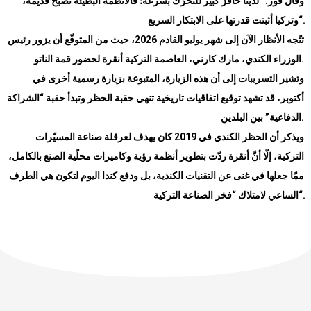
وقال فور: “لدينا حافز كبير للتحرّك بسرعة؛ فالأنظمة البطيئة تصبح قديمة،
“.
وتركيا أثبتت قدرتها على الابتكار السريع
تتّجه الأنظار الآن إلى شهر يوليو القادم 2026، حيث من المتوقّع أن يزور رئيس
الوزراء الكندي، مارك كارني، العاصمة التركية أنقرة لحضور قمة الناتو.
وتشير التسريبات إلى أن هذه الزيارة، المتبوعة بزيارة رسمية أخرى في
أكتوبر، قد تشهد توقيع اتفاقيات تاريخية تنهي حقبة الحظر وتبدأ حقبة “الشراكة
.
الدفاعية” بين البلدين
ويذكر أن الحظر الكندي في 2019 كان يهدف لعرقلة صناعة المسيّرات
التركية، إلّا أنَّ أنقرة ردّت بتطوير أنظمة رؤية وكاميرات محلّية الصنع بالكامل،
ممّا جعلها في غنى عن التقنيات الكندية، بل ودفع كندا اليوم لتكون هي الطرف
“.
الساعي لامتلاك “فخر الصناعة التركية