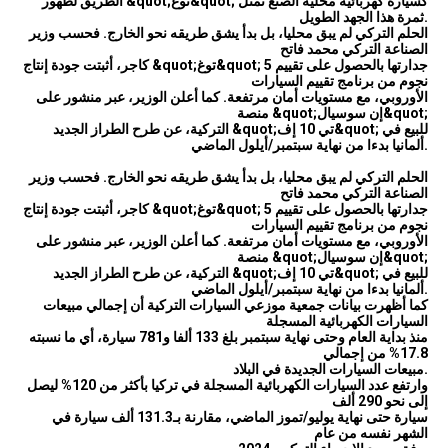
الطريق لظهور &quot;توغ&quot; كسيارة كهربائية محلية الصنع تمثل
ثمرة هذا الجهد الطويل.
الحلم التركي لم يبق محليا، بل بدأ يشق طريقه نحو الخارج. فحسب وزير
الصناعة التركي محمد فاتح
كاجر، أثبتت جودة إنتاج &quot;توغ&quot; جدارتها بالحصول على تقييم 5
نجوم من برنامج تقييم السيارات
الأوروبي، مع مستويات أمان مرتفعة. كما أعلن الوزير، عبر منشور على
منصة &quot;إن سوسيال&quot;
التركية، عن طرح الطراز الجديد &quot;تي 10 إف&quot; للبيع في
ألمانيا بدءا من نهاية سبتمبر/أيلول الماضي.
الحلم التركي لم يبق محليا، بل بدأ يشق طريقه نحو الخارج. فحسب وزير
الصناعة التركي محمد فاتح
كاجر، أثبتت جودة إنتاج &quot;توغ&quot; جدارتها بالحصول على تقييم 5
نجوم من برنامج تقييم السيارات
الأوروبي، مع مستويات أمان مرتفعة. كما أعلن الوزير، عبر منشور على
منصة &quot;إن سوسيال&quot;
التركية، عن طرح الطراز الجديد &quot;تي 10 إف&quot; للبيع في
ألمانيا بدءا من نهاية سبتمبر/أيلول الماضي.
كما أظهرت بيانات جمعية موزعي السيارات التركية أن إجمالي مبيعات
السيارات الكهربائية المسجلة
منذ بداية العام وحتى نهاية سبتمبر بلغ 133 ألفا و781 سيارة، أي ما نسبته
17.8% من إجمالي
مبيعات السيارات الجديدة في البلاد.
وارتفع عدد السيارات الكهربائية المسجلة في تركيا بأكثر من 120% ليصل
إلى نحو 290 ألف
سيارة حتى نهاية يوليو/تموز الماضي، مقارنة بـ131.3 ألف سيارة في
الشهر نفسه من عام