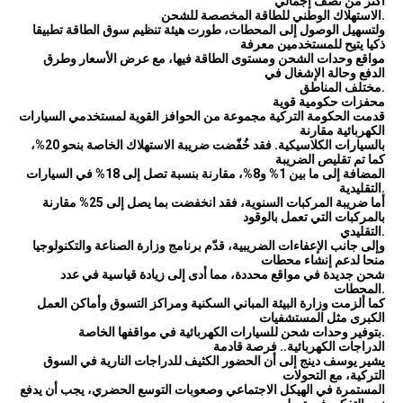
أكثر من نصف إجمالي
الاستهلاك الوطني للطاقة المخصصة للشحن.
ولتسهيل الوصول إلى المحطات، طورت هيئة تنظيم سوق الطاقة تطبيقا
ذكيا يتيح للمستخدمين معرفة
مواقع وحدات الشحن ومستوى الطاقة فيها، مع عرض الأسعار وطرق
الدفع وحالة الإشغال في
مختلف المناطق.
محفزات حكومية قوية
قدمت الحكومة التركية مجموعة من الحوافز القوية لمستخدمي السيارات
الكهربائية مقارنة
بالسيارات الكلاسيكية. فقد خُفّضت ضريبة الاستهلاك الخاصة بنحو 20%،
كما تم تقليص الضريبة
المضافة إلى ما بين 1% و8%، مقارنة بنسبة تصل إلى 18% في السيارات
التقليدية.
أما ضريبة المركبات السنوية، فقد انخفضت بما يصل إلى 25% مقارنة
بالمركبات التي تعمل بالوقود
التقليدي.
وإلى جانب الإعفاءات الضريبية، قدّم برنامج وزارة الصناعة والتكنولوجيا
منحا لدعم إنشاء محطات
شحن جديدة في مواقع محددة، مما أدى إلى زيادة قياسية في عدد
المحطات.
كما ألزمت وزارة البيئة المباني السكنية ومراكز التسوق وأماكن العمل
الكبرى مثل المستشفيات
بتوفير وحدات شحن للسيارات الكهربائية في مواقفها الخاصة.
الدراجات الكهربائية.. فرصة قادمة
يشير يوسف دينج إلى أن الحضور الكثيف للدراجات النارية في السوق
التركية، مع التحولات
المستمرة في الهيكل الاجتماعي وصعوبات التوسع الحضري، يجب أن يدفع