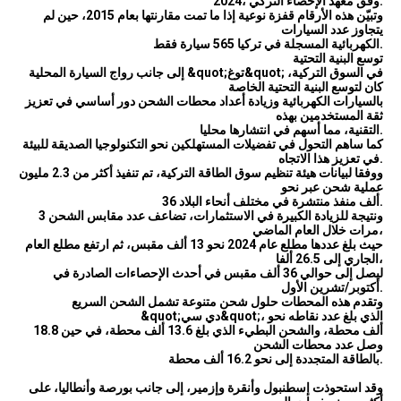
2024، وفق معهد الإحصاء التركي.
وتبيّن هذه الأرقام قفزة نوعية إذا ما تمت مقارنتها بعام 2015، حين لم
يتجاوز عدد السيارات
الكهربائية المسجلة في تركيا 565 سيارة فقط.
توسع البنية التحتية
إلى جانب رواج السيارة المحلية &quot;توغ&quot; في السوق التركية،
كان لتوسع البنية التحتية الخاصة
بالسيارات الكهربائية وزيادة أعداد محطات الشحن دور أساسي في تعزيز
ثقة المستخدمين بهذه
التقنية، مما أسهم في انتشارها محليا.
كما ساهم التحول في تفضيلات المستهلكين نحو التكنولوجيا الصديقة للبيئة
في تعزيز هذا الاتجاه.
ووفقا لبيانات هيئة تنظيم سوق الطاقة التركية، تم تنفيذ أكثر من 2.3 مليون
عملية شحن عبر نحو
36 ألف منفذ منتشرة في مختلف أنحاء البلاد.
ونتيجة للزيادة الكبيرة في الاستثمارات، تضاعف عدد مقابس الشحن 3
مرات خلال العام الماضي،
حيث بلغ عددها مطلع عام 2024 نحو 13 ألف مقبس، ثم ارتفع مطلع العام
الجاري إلى 26.5 ألفا،
ليصل إلى حوالي 36 ألف مقبس في أحدث الإحصاءات الصادرة في
أكتوبر/تشرين الأول.
وتقدم هذه المحطات حلول شحن متنوعة تشمل الشحن السريع
&quot;دي سي&quot;، الذي بلغ عدد نقاطه نحو
18.8 ألف محطة، والشحن البطيء الذي بلغ 13.6 ألف محطة، في حين
وصل عدد محطات الشحن
بالطاقة المتجددة إلى نحو 16.2 ألف محطة.
وقد استحوذت إسطنبول وأنقرة وإزمير، إلى جانب بورصة وأنطاليا، على