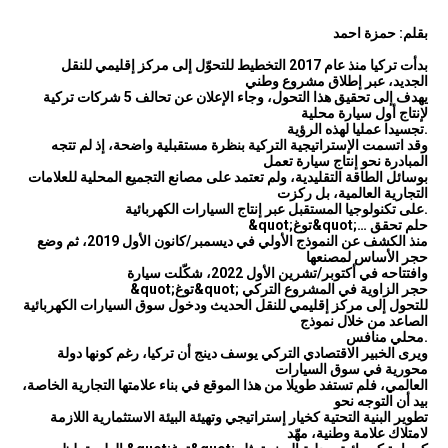
بقلم: حمزة احمد
بدأت تركيا منذ عام 2017 التخطيط للتحوّل إلى مركز إقليمي للنقل
الجديد، عبر إطلاق مشروع وطني
يهدف إلى تحقيق هذا التحول، وجاء الإعلان عن تحالف 5 شركات تركية
لإنتاج أول سيارة محلية
تجسيدا عمليا لهذه الرؤية.
وقد اتسمت الإستراتيجية التركية بنظرة مستقبلية واضحة، إذ لم تتجه
المبادرة نحو إنتاج سيارة تعمل
بوسائل الطاقة التقليدية، ولم تعتمد على مصانع التجميع المحلية للعلامات
التجارية العالمية، بل ركزت
على تكنولوجيا المستقبل عبر إنتاج السيارات الكهربائية.
&quot;توغ&quot;… حلم تحقق
منذ الكشف عن النموذج الأولي في ديسمبر/كانون الأول 2019، ثم وضع
حجر الأساس لمصنعها
وافتتاحه في أكتوبر/تشرين الأول 2022، شكّلت سيارة
&quot;توغ&quot; حجر الزاوية في المشروع التركي
للتحول إلى مركز إقليمي للنقل الحديث ودخول سوق السيارات الكهربائية
الصاعد من خلال نموذج
محلي منافس.
ويرى الخبير الاقتصادي التركي يوسف دينج أن تركيا، رغم كونها دولة
محورية في سوق السيارات
العالمي، فلم تستفد طويلا من هذا الموقع في بناء علامتها التجارية الخاصة،
بيد أن التوجه نحو
تطوير البنية التحتية كخيار إستراتيجي وتهيئة البيئة الاستثمارية اللازمة
لامتلاك علامة وطنية، مهّد