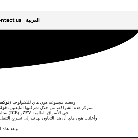
ntact us
العربية
اليابانية لتطوير حافلات خالية من الانبعاثات بشكل مشترك.
وقعت مجموعة هون هاي للتكنولوجيا (
فوكس
ستركز هذه الشراكة، من خلال شركتيها التابعتين،
فوكس
بمثابة المركز التشغيلي للتسويق واستكشاف طرح حافلات تعمل بمحركات الاحتراق الداخلي (
ICE
) و
ZEV
في الأسواق العالمية.
وأعلنت هون هاي أن هذا التعاون يهدف إلى تسريع التنقل 
التي تنتهجها شركة هون هاي، حيث تشكل السيارات الكهربائية جوهر توسعها في الصناعات الناشئة.
وتعد هذه ا