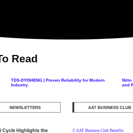
To Read
TDS-DYISHENG | Proven Reliability for Modern
Nitt
Industry
and R
NEWSLETTERS
AAT BUSINESS CLUB
i Cycle Highlights the
AAT Business Club Benefits