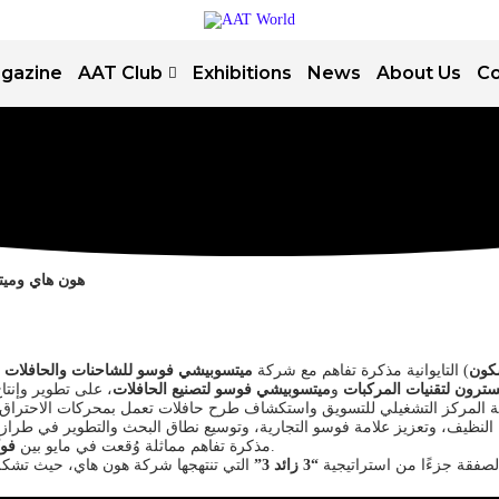
gazine
AAT Club
Exhibitions
News
About Us
Co
هون هاي وميتس
كون
) التايوانية مذكرة تفاهم مع شركة
ميتسوبيشي فوسو للشاحنات والحافلات
ترون لتقنيات المركبات
و
ميتسوبيشي فوسو لتصنيع الحافلات
على تطوير وإنتاج و
النظيف، وتعزيز علامة فوسو التجارية، وتوسيع نطاق البحث والتطوير في طرازات ا
لتطوير المركبات الكهربائية.
مذكرة تفاهم مماثلة وُقعت في مايو بين
فو
لصفقة جزءًا من استراتيجية
“3 زائد 3”