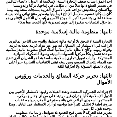
أحد أعمق أسباب ضعف التجارة البينية الإسلامية أن الدول الأعضاء تتنافس
في تصدير السلع ذاتها بدلاً من أن تتكامل في إنتاجها، تركيا وإندونيسيا
وباكستان وبنغلاديش تتزاحم على الأسواق الغربية بمنتجات متشابهة، بينما
كان بإمكانها تقسيم سلاسل الإنتاج فيما بينها وتصدير منتج نهائي واحد بقيمة
مضافة أعلى وتنافسية أكبر، النموذج الآسيوي يُثبت أن التكامل الإنتاجي هو
ما حوّل اقتصادات صغيرة إلى قوى تصديرية لأنها أنتجت معاً بذكاء.
ثانيها: منظومة مالية إسلامية موحدة
التجارة البينية لا تتدفق بلا أوعية مالية تحملها، واليوم يجد التاجر الماليزي
الراغب في الاستثمار في السنغال أنه يمر عبر بنوك غربية بعملات غربية
وفوائد ربوية، وكأن لا نظام مالياً إسلامياً أصلاً، فبناء منظومة مالية إسلامية
موحدة تشمل بنكاً مركزياً للتسويات البينية، وسوقاً للصكوك السيادية
المشتركة، وآليات تمويل تجاري إسلامية سلسة هذا هو الشريان الذي تضخ
فيه الدماء لتتحرك السوق، ومن دونه تبقى الاتفاقيات التجارية حبراً على
ورق لا تصلها السيولة ولا تُحرّكها الثقة.
ثالثها: تحرير حركة البضائع والخدمات ورؤوس
الأموال
الإجراءات الجمركية المعقدة وتعدد العملات وقيود الاستثمار الأجنبي بين
الدول الإسلامية كلها جدران غير مرئية أعلى من أي جدار جمركي،
المستثمر السعودي الراغب في بناء مصنع في المغرب يواجه عقبات
بيروقراطية لا تختلف كثيراً عما يواجهه لو أراد الاستثمار في اليابان، وهذا
وحده يقول كل شيء.
تحرير هذه الحركة لا يعني فتح الحدود بلا ضوابط، وإنما بناء منظومة
تنظيمية مشتركة تضمن الحقوق وتُيسّر الإجراءات وتُخفّض تكاليف التبادل