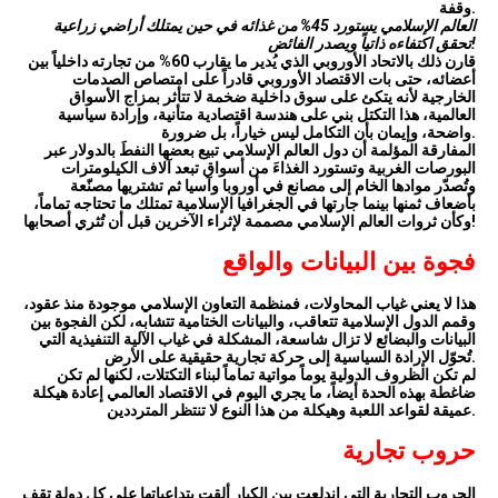
وقفة.
العالم الإسلامي يستورد 45% من غذائه في حين يمتلك أراضي زراعية
تحقق اكتفاءه ذاتياً ويصدر الفائض!
قارن ذلك بالاتحاد الأوروبي الذي يُدير ما يقارب 60% من تجارته داخلياً بين
أعضائه، حتى بات الاقتصاد الأوروبي قادراً على امتصاص الصدمات
الخارجية لأنه يتكئ على سوق داخلية ضخمة لا تتأثر بمزاج الأسواق
العالمية، هذا التكتل بني على هندسة اقتصادية متأنية، وإرادة سياسية
واضحة، وإيمان بأن التكامل ليس خياراً، بل ضرورة.
المفارقة المؤلمة أن دول العالم الإسلامي تبيع بعضها النفطَ بالدولار عبر
البورصات الغربية وتستورد الغذاءَ من أسواق تبعد آلاف الكيلومترات
وتُصدّر موادها الخام إلى مصانع في أوروبا وآسيا ثم تشتريها مصنّعة
بأضعاف ثمنها بينما جارتها في الجغرافيا الإسلامية تمتلك ما تحتاجه تماماً،
وكأن ثروات العالم الإسلامي مصممة لإثراء الآخرين قبل أن تُثري أصحابها!
فجوة بين البيانات والواقع
هذا لا يعني غياب المحاولات، فمنظمة التعاون الإسلامي موجودة منذ عقود،
وقمم الدول الإسلامية تتعاقب، والبيانات الختامية تتشابه، لكن الفجوة بين
البيانات والبضائع لا تزال شاسعة، المشكلة في غياب الآلية التنفيذية التي
تُحوّل الإرادة السياسية إلى حركة تجارية حقيقية على الأرض.
لم تكن الظروف الدولية يوماً مواتية تماماً لبناء التكتلات، لكنها لم تكن
ضاغطة بهذه الحدة أيضاً، ما يجري اليوم في الاقتصاد العالمي إعادة هيكلة
عميقة لقواعد اللعبة وهيكلة من هذا النوع لا تنتظر المترددين.
حروب تجارية
الحروب التجارية التي اندلعت بين الكبار ألقت بتداعياتها على كل دولة تقف