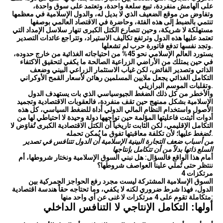
على الهامش منفردة، تبيع سلعة واحدة، وتعتمد على سوق واحدة،
وتفاوض من موقع الضعيف الذي لا بديل له، والدول الإسلامية في معظمها
تنتمي بالضبط إلى هذه الفئة، وحاضرة في الاقتصاد العالمي بوصفها
مستهلكة لا شريكة، وحين تتصارع الكتل الكبرى تنهار سلاسل الإمداد التي
تعتمد عليها هذه الدول وترتفع تكاليف الاستيراد، وتتراجع عائدات التصدير
وتجد نفسها تدفع فاتورة حرب لم تشعلها.
يستورد العالم الإسلامي نحو 45% من احتياجاته الغذائية من خارج حدوده،
في حين يمتلك من الأراضي الزراعية الصالحة ما يكفي لتحقيق الاكتفاء
الذاتي وتصدير الفائض، لكن غياب الاستثمار الزراعي البيني وضعف
التكامل الغذائي يجعل ملايين المسلمين رهائن لأسعار القمح الأوكراني
وتقلبات الموسم البرازيلي.
والأخطر من كل ذلك الضغط الجيوسياسي الذي بات يستهدف الدول
الإسلامية بشكل ممنهج حين تقف منفردة، فالعقوبات الاقتصادية وتجميد
الأصول واستخدام النظام المالي الدولي أداة للضغط السياسي، كل هذه
أدوات أثبتت فاعليتها المؤلمة حين تواجهها دولة وحيدة لا احتياطي لها من
التكامل الإقليمي، لكن الثابت تاريخياً أن الكتل الاقتصادية الكبرى تُفاوَض لا
تُضغط عليها؛ لأن تكلفة معاقبتها تفوق ما يُمكن تحمله.
من أسباب ضعف التجارة البينية الإسلامية أن الدول تتنافس في تصدير
السلع ذاتها بدلاً من أن تتكامل بإنتاجها
أمام هذا الواقع فالسؤال: هل نبني السوق الإسلامية ونختار شروطها، أم
ننتظر حتى تُملي علينا العواصف شروطها؟
4 مرتكزات
السوق الإسلامية المشتركة ليست مجرد رفع الحواجز الجمركية بين
الدول، فهذا شرط ضروري لكنه لا يكفي، وما تحتاجه حقاً هندسة اقتصادية
متكاملة تقوم على 4 مرتكزات لا غنى عن أي واحد منها:
أولها: التكامل الإنتاجي لا التنافس الداخلي