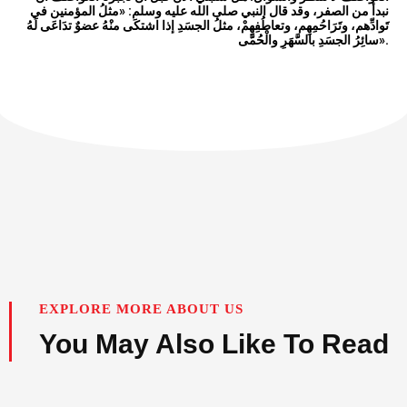
نبدأ من الصفر، وقد قال النبي صلى الله عليه وسلم: «مثلُ المؤمنين في
تَوادِّهم، وتَرَاحُمِهِم، وتعاطُفِهِمْ، مثلُ الجسَدِ إذا اشتكَى منْهُ عضوٌ تدَاعَى لَهُ
سائِرُ الجسَدِ بالسَّهَرِ والْحُمَّى».
EXPLORE MORE ABOUT US
You May Also Like To Read