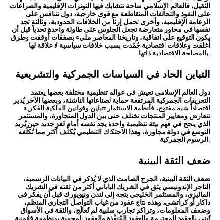
الثقيل، فالعالم الإسلامي ساحة تتشابك فيها التوترات الإقليمية والصراعات
على النفوذ والتحالفات المتقاطعة مع قوى خارجية، دول تتنافس على
الزعامة الإقليمية، وأخرى تحمل إرثاً من الخلافات الحدودية، وثالثة تجد
نفسها في محاور متعارضة تجعل الجلوس على طاولة واحدة تحدياً قبل أن
يكون التوقيع على اتفاقية، وتاريخنا المعاصر مليء بصفقات أُوقفت وطرق
أُغلقت وعلاقات اقتصادية جُمّدت بسبب خلافات سياسية لا علاقة لها
بالمصلحة الاقتصادية ذاتها.
التباين الحاد في السياسات الجمركية والتشريعية
دول العالم الإسلامي تعيش في عوالم تنظيمية مختلفة بعضها يعتمد
التعريفات الجمركية المرتفعة حماية لصناعاتها الناشئة، وبعضها الآخر يُدير
اقتصاداً شبه مفتوح، فأنظمة الاستثمار تتباين وقوانين الملكية الفكرية
تتعارض ومعايير المنتجات تختلف حتى بين الدول المتجاورة، والمستثمر
الذي ينجح في فهم بيئة تنظيمية واحدة يجد نفسه أمام لغز جديد حين يُريد
التوسع في دولة مجاورة، وهذا الاحتكاك التنظيمي يُكلّف أكثر مما تُكلّفه
الرسوم الجمركية.
ضعف الثقة البينية
ضعف الثقة البينية، الجرح الصامت الذي لا يُذكر في البيانات الرسمية،
التاجر الإندونيسي يثق في الشريك الياباني أكثر من ثقته في الشريك
الماليزي، والمستثمر الخليجي يتجه إلى لندن ونيويورك قبل أن يفكر في
داكار أو كراتشي، وهذه نتاج عقود من غياب التواصل التجاري المنظم،
وضعف المعلومات، وتراكم تجارب سلبية لم تُعالَج، والثقة في الأسواق
تُبنى بالعقود المحترمة والعقود المُنفَّذة والعقود المحمية بمنظومة قانونية