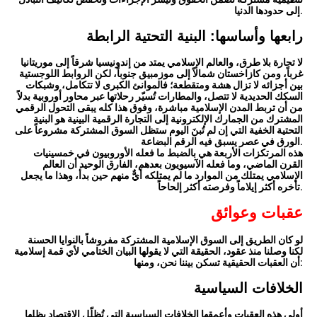
إلى حدودها الدنيا.
رابعها وأساسها: البنية التحتية الرابطة
لا تجارة بلا طرق، والعالم الإسلامي يمتد من إندونيسيا شرقاً إلى موريتانيا
غرباً، ومن كازاخستان شمالاً إلى موزمبيق جنوباً، لكن الروابط اللوجستية
بين أجزائه لا تزال هشة ومتقطعة؛ فالموانئ الكبرى لا تتكامل، وشبكات
السكك الحديدية لا تتصل، والمطارات تُسيّر رحلاتها عبر محاور أوروبية بدلاً
من أن تربط المدن الإسلامية مباشرة، وفوق هذا كله يبقى التحول الرقمي
المشترك من الجمارك الإلكترونية إلى التجارة الرقمية البينية هو البنية
التحتية الخفية التي إن لم تُبنَ اليوم ستظل السوق المشتركة مشروعاً على
الورق في عصر يسبق فيه الرقم البضاعة.
هذه المرتكزات الأربعة هي بالضبط ما فعله الأوروبيون في خمسينيات
القرن الماضي، وما فعله الآسيويون بعدهم، الفارق الوحيد أن العالم
الإسلامي يمتلك من الموارد ما لم يمتلكه أيٌّ منهم حين بدأ، وهذا ما يجعل
تأخره أكثر إيلاماً وفرصته أكثر إلحاحاً.
عقبات وعوائق
لو كان الطريق إلى السوق الإسلامية المشتركة مفروشاً بالنوايا الحسنة
لكنا وصلنا منذ عقود، الحقيقة التي لا يقولها البيان الختامي لأي قمة إسلامية
أن العقبات الحقيقية تسكن بيننا نحن، ومنها:
الخلافات السياسية
أولى هذه العقبات وأعمقها الخلافات السياسية التي تُظلّل الاقتصاد بظلها