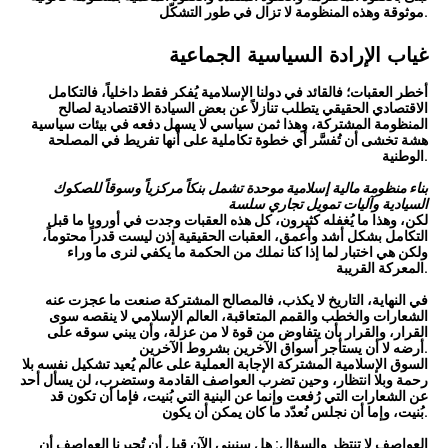
موثوقة وهذه المنظومة لا تزال في طور التشكّل.
غياب الإرادة السياسية الجماعية
أخطر العقبات؛ فالقائد في دولنا الإسلامية يُفكر فقط داخلياً، فالتكامل
الاقتصادي الحقيقي يتطلب تنازلاً عن بعض السيادة الاقتصادية لصالح
المنظومة المشتركة، وهذا ثمن سياسي لا يسهل دفعه في بيئات سياسية
هشة تخشى أن تُفسَّر أي خطوة تكاملية على أنها تفريط في المصلحة
الوطنية.
بناء منظومة مالية إسلامية موحدة تشمل بنكاً مركزياً وسوقاً للصكوك
السيادية وآليات تمويل تجاري سلسة
لكن، وهذا ما يُغفله كثيرون، كل هذه العقبات وجدت في أوروبا ما قبل
التكامل بشكل أشد وأعمق، العقبات الحقيقية إذن ليست قدراً محتوماً،
ولكن هي اختبار لما إذا كنا نملك من الحكمة ما يكفي لنرى ما وراء
المعركة القريبة.
في النهاية، التاريخ لا يكذب، فالمصالح المشتركة صنعت ما عجزت عنه
الشعارات والخطب والقمم المتعاقبة، العالم الإسلامي لا ينقصه سوى
القرار، والقرار بأن يتفاوض من قوة لا من عزلة، وأن يبني سوقه على
أرضه لا أن يستأجر أسواق الآخرين بشروط الآخرين.
السوق الإسلامية المشتركة الإجابة العملية على عالم يُعيد تشكيل نفسه بلا
رحمة وبلا انتظار، وحين تضرب العواصف القادمة وستضرب، لن يسأل أحد
عن الشعارات التي رُفعت وإنما عن البنية التي بُنيت، فإما أن تكون قد
بُنيت، وإما أن نجلس نُعدّد ما كان يمكن أن يكون.
العواصف لا تنتظر والسؤال: هل سنبني الآن قبل أن تُجبرنا العواصف أن