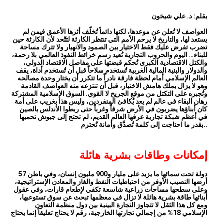
بقلم: د. علي شيخون
العواصف لا تُعلن عن موعدها، لكنها دائماً تُخلّف أثرها الأعمق فيمن لم
يستعد لها، والتاريخ لا يرحم الأمم التي تنتظر الكارثة لتتّحد لأن الكارثة حين
تضرب تفرض عليك فقط الاختيار بين الصمود والانهيار ولا تترك مساحة
للبناء… اليوم والحروب التجارية تُعيد رسم خرائط النفوذ العالمي بلا رحمة،
والكتل الاقتصادية الكبرى تُحكم قبضتها على مفاصل الاقتصاد الدولي،
والدولار والبنية المالية الغربية تُستخدم سلاحاً قبل أن تُستخدم أداة، يقف
العالم الإسلامي أمام لحظة فارقة نادراً ما تتكرر أن يختار وحدة مصالحه
وهو لا يزال يملك هامش الاختيار، قبل أن تنتزعه منه العواصف القادمة
وتُجبره على التكتل من موقع الجريح لا القوي. السوق الإسلامية المشتركة
رهان البقاء في عالم لم يعد يُكافئ المنفردين، وليس هذا بغريب على أمة
كان أبناؤها يضربون في الأرض شرقاً وغرباً حتى ربطوا الأندلس بالصين
في أعظم شبكة تجارية عرفها العالم القديم، لم تحتج إلى جيوش تحميها
.
بقدر ما احتاجت إلى كلمة تُصدَّق وأمانة تُحترم.
إمكانات وطاقات بشرية هائلة
57 دولة تحت سمائها ما يزيد على مليار و900 مليون إنسان، وفي باطن
أرضها النصيب الأوفر من احتياطيات النفط والغاز والمعادن الإستراتيجية،
وعلى سطحها مساحات زراعية شاسعة تكفي لإطعام قارات، وفي عقول
أبنائها طاقة بشرية هائلة لا تزال في معظمها تبحث عن سوق تستوعبها،
ومع كل هذا الثقل لا تتجاوز التجارة البينية بين دول منظمة التعاون
الإسلامي 18% من إجمالي تجارتها الخارجية، رقم لا يحتاج تعليقاً إنما يحتاج