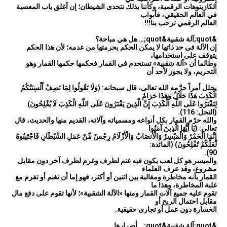
الكازينوهات الرقمية، وكأننا بذلك نتحدى الشيطان؛ إن أغلق باب المعصية
في العالم الحقيقي، فأبواب
العالم الرقمي ترحب بنا!!!
&quot;آلة شقبية&quot;… هل هي مباحة؟
إن الآلة في حد ذاتها لا يمكن الحكم بحرمتها من عدمه؛ لأن هذا الحكم
يتوقف على استخدامها،
وطالما أن «آلة شقبية» تستخدم في القمار فحكمها حكمها القمار وهو
التحريم، ولا يجوز لأحد أن
يحلل أمراً حرَّمه الله تعالى، قال سبحانه: (وَلَا تَقُولُوا لِمَا تَصِفُ أَلْسِنَتُكُمُ
الْكَذِبَ هَذَا حَلَالٌ وَهَذَا حَرَامٌ
لِتَفْتَرُوا عَلَى اللَّهِ الْكَذِبَ إِنَّ الَّذِينَ يَفْتَرُونَ عَلَى اللَّهِ الْكَذِبَ لَا يُفْلِحُونَ)
(النحل: 116).
والله حرّم القمار بكل أنواعه ومسمياته وآلاته، القديم منها والحديث، قال
تعالى: (يَا أَيُّهَا الَّذِينَ آمَنُوا
إِنَّمَا الْخَمْرُ وَالْمَيْسِرُ وَالْأَنصَابُ وَالْأَزْلَامُ رِجْسٌ مِّنْ عَمَلِ الشَّيْطَانِ فَاجْتَنِبُوهُ
لَعَلَّكُمْ تُفْلِحُونَ) (المائدة:
90).
والميسر هو كل لعب يكون فيه غنم لطرف وغرم لطرف آخر دون مقابل
مشروع، وقد عرف العلماء
القمار بأنه مخاطرة ومغالبة بين اثنين أو أكثر، فهو إما أن تغنم أو تغرم مع
غلبة المخاطرة، وهذا ما
تقوم عليه جميع آلات القمار ومنها «الآلة الشقبية»؛ لأنها تقوم على دفع مال
مقابل احتمال الربح أو
الخسارة دون عمل أو تجارى حقيقية.
&quot;آلة شقبية&quot;… أضرارها