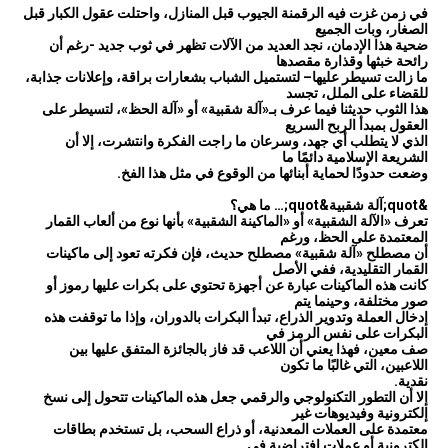
في زمن غزت فيه الرقمنة الجيوب قبل المنازل، واحتلت عقول الكبار قبل
الصغار، وبات الجميع
ضحية هذا الإدمان، نجد العديد من الآلات تظهر في ثوب جديد -رغم أن
رائحة خبثها وقذارة مقصدها
ما زالت تسيطر عليها– لتستميل الشباب بشعارات براقة، وإعلانات جذابة،
للقضاء على الملل، تجسد
هذا الثوب حديثنا فيما عرف بـ«آلة شقبية» أو «آلة الحظ»، لتسيطر على
العقول بمبدأ الربح السريع
الذي لا يتطلب أي جهد، وسرعان ما راجت الفكرة وانتشرت، إلا أن
الشريعة الإسلامية دائمًا ما
وضعت حدودًا لحماية أبنائها من الوقوع في مثل هذا الفخ.
&quot;آلة شقبية&quot;… ما هي؟
تعرف «الآلة الشقبية» أو «الماكينة الشقبية» بأنها نوع من ألعاب القمار
المعتمدة على الحظ، ورغم
أن مصطلح «آلة شقبية» مصطلح حديث، فإن فكرته تعود إلى ماكينات
القمار التقليدية، ففي الأصل
كانت هذه الماكينات عبارة عن أجهزة تحتوي على بكرات عليها رموز أو
صور مختلفة، وحينما يتم
إدخال العملة وتدوير الذراع، تبدأ البكرات بالدوران، وإذا ما توقفت هذه
البكرات على نفس الرمز في
صف معين، فهذا يعني أن اللاعب قد فاز بالجائزة المتفق عليها بين
اللاعبين، التي غالبًا ما تكون
نقدية.
إلا أن التطور التكنولوجي والرقمي جعل هذه الماكينات تتحول إلى نسخ
إلكترونية وفيديوهات غير
معتمدة على العملات المعدنية، أو ذراع السحب، بل تستخدم بطاقات
إلكترونية أو عملات افتراضية في