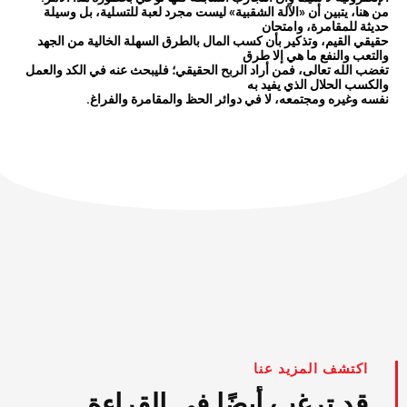
من هنا، يتبين أن «الآلة الشقبية» ليست مجرد لعبة للتسلية، بل وسيلة
حديثة للمقامرة، وامتحان
حقيقي القيم، وتذكير بأن كسب المال بالطرق السهلة الخالية من الجهد
والتعب والنفع ما هي إلا طرق
تغضب الله تعالى، فمن أراد الربح الحقيقي؛ فليبحث عنه في الكد والعمل
والكسب الحلال الذي يفيد به
نفسه وغيره ومجتمعه، لا في دوائر الحظ والمقامرة والفراغ.
اكتشف المزيد عنا
قد ترغب أيضًا في القراءة