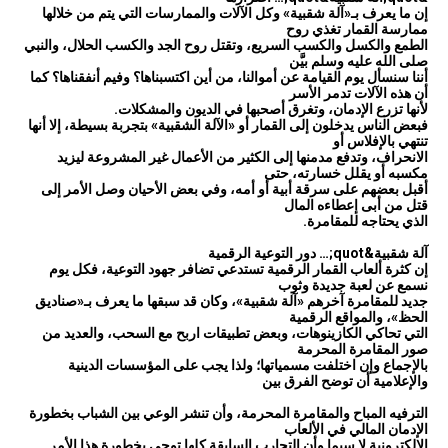
إن ما يعرف بـ«آلة شقبية» وكل الآلات والممارسات التي يتم من خلالها
ممارسة القمار تغذي روح
الطمع والكسل والكسب السريع، وتقتل روح الجد والكسب الحلال، والنبي
صلى الله عليه وسلم بيَّن
أننا سنسأل يوم القيامة عن أموالنا، من أين اكتسبناها؟ وفيم أنفقناها؟ كما
أن هذه الآلات تدمر الأسر
لأنها تزرع الإدمان، وتغرق أصحبها في الديون والمشكلات.
فبعض الناس يدخلون إلى القمار أو «الآلة الشقبية» بتجربة بسيطة، إلا أنها
تنتهي بالإفلاس أو
الانحراف، وتدفع مدمنها إلى الكثير من الأعمال غير المشروعة ليزيد
مكسبه أو يقلل خسارته، حتى
أقبل بعضهم على سرقة أبية أو أمه، وفي بعض الأحيان وصل الأمر إلى
قتل من أبى إعطاءه المال
الذي يحتاجه للمقامرة.
آلة شقبية&quot;… دور التوعية الرقمية
إن كثرة ألعاب القمار الرقمية تستدعي تضافر جهود التوعية، فكل يوم
نسمع عن لعبة جديدة وثوب
جديد للمقامرة آخرهم «آلة شقبية»، وكان قد سبقها ما يعرف بـ«صناديق
الحظ»، والمواقع الرقمية
التي تحاكي الكازينوهات، وبعض تطبيقات اربح مع السحب، والعديد من
صور المقامرة المحرمة
بالإجماع وإن اختلفت مسمياتها؛ ولذا يجب على المؤسسات الدينية
والإعلامية أن توضح الفرق بين
الترفيه المباح والمقامرة المحرمة، وأن تنشر الوعي بين الشباب بخطورة
الإدمان المالي في الألعاب
الإلكترونية لا سيما وأن التجارب السابقة كلها توحي بخطورة هذا الأمر.