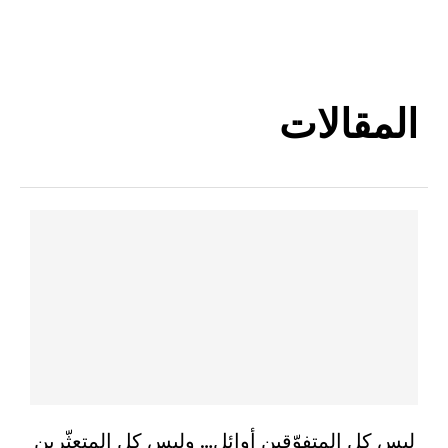
المقالات
ليس كل المتفوّقين أوائل… وليس كل المتعثّرين