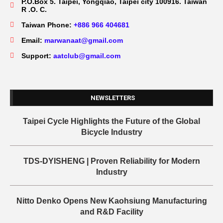
P.O.Box 5. Taipei, Yongqiao, Taipei city 100916. Taiwan
R .O. C.
Taiwan Phone:
+886 966 404681
Email:
marwanaat@gmail.com
Support:
aatclub@gmail.com
NEWSLETTERS
Taipei Cycle Highlights the Future of the Global
Bicycle Industry
TDS-DYISHENG | Proven Reliability for Modern
Industry
Nitto Denko Opens New Kaohsiung Manufacturing
and R&D Facility