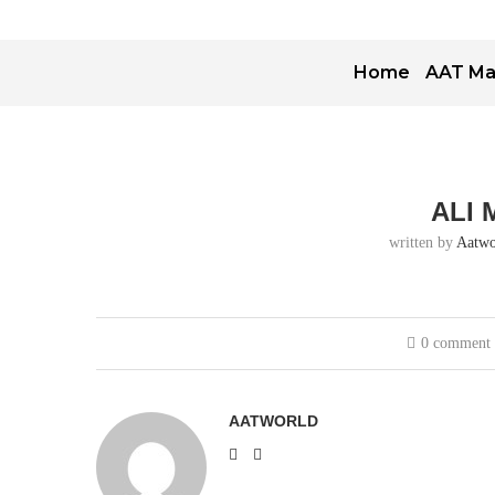
Home
AAT Ma
ALI
written by
Aatwo
0 comment
AATWORLD