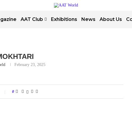
gazine
AAT Club
Exhibitions
News
About Us
Co
 MOKHTARI
rld
February 23, 2025
0