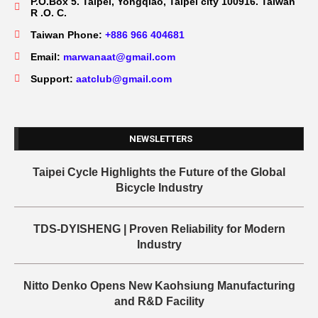
P.O.Box 5. Taipei, Yongqiao, Taipei city 100916. Taiwan
R .O. C.
Taiwan Phone:
+886 966 404681
Email:
marwanaat@gmail.com
Support:
aatclub@gmail.com
NEWSLETTERS
Taipei Cycle Highlights the Future of the Global
Bicycle Industry
TDS-DYISHENG | Proven Reliability for Modern
Industry
Nitto Denko Opens New Kaohsiung Manufacturing
and R&D Facility