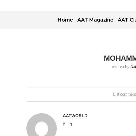
Home
AAT Magazine
AAT Cl
MOHAMM
written by
Aa
0 commen
AATWORLD