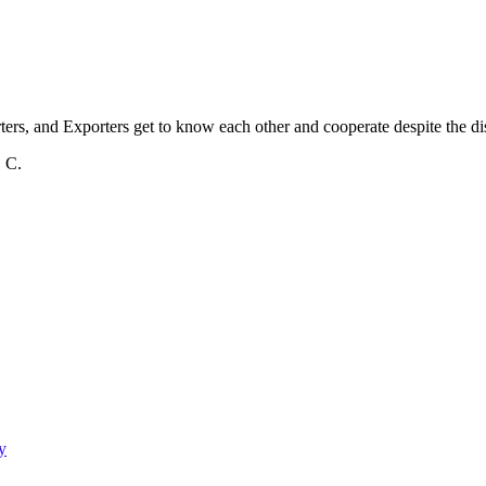
s, and Exporters get to know each other and cooperate despite the dist
. C.
y