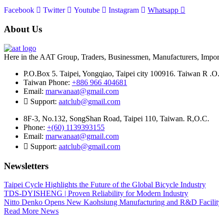
Facebook
Twitter
Youtube
Instagram
Whatsapp
About Us
Here in the AAT Group, Traders, Businessmen, Manufacturers, Importer
P.O.Box 5. Taipei, Yongqiao, Taipei city 100916. Taiwan R .O
Taiwan Phone:
+886 966 404681
Email:
marwanaat@gmail.com
Support:
aatclub@gmail.com
8F-3, No.132, SongShan Road, Taipei 110, Taiwan. R,O.C.
Phone:
+(60) 1139393155
Email:
marwanaat@gmail.com
Support:
aatclub@gmail.com
Newsletters
Taipei Cycle Highlights the Future of the Global Bicycle Industry
TDS-DYISHENG | Proven Reliability for Modern Industry
Nitto Denko Opens New Kaohsiung Manufacturing and R&D Facilit
Read More News