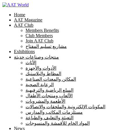
Home
AAT Magazine
AAT Club
Members Benefits
Club Members
Join AAT Club
مشاريع تسليم المفتاح
Exhibitions
منتجات وصناعات حديثة
الأثاث
الأدوات والأجهزة
المطاط والبلاستيك
المكائن والمعدات الصناعية
الرعاية الصحية
السلع الرياضية والترفيهية
الألعاب ومنتجات الأطفال
الأطعمة والمشروبات
المكونات الإلكترونية والملحقات والاتصالات
مستلزمات المكاتب والمدارس
التعبئة والتغليف والطباعة
المواد الخام للأقمشة والمنسوجات
News