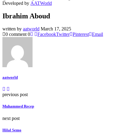
Developed by
AATWorld
Ibrahim Aboud
written by
aatworld
March 17, 2025
0 comment
0
Facebook
Twitter
Pinterest
Email
aatworld
previous post
Muhammed Recep
next post
Hilal Semo