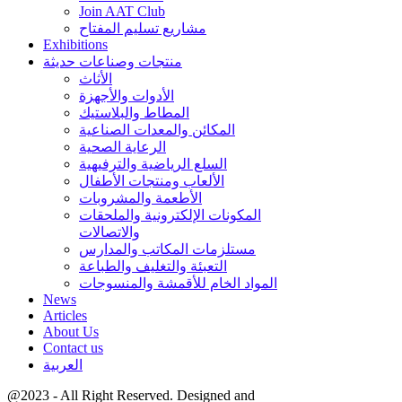
Join AAT Club
مشاريع تسليم المفتاح
Exhibitions
منتجات وصناعات حديثة
الأثاث
الأدوات والأجهزة
المطاط والبلاستيك
المكائن والمعدات الصناعية
الرعاية الصحية
السلع الرياضية والترفيهية
الألعاب ومنتجات الأطفال
الأطعمة والمشروبات
المكونات الإلكترونية والملحقات
والاتصالات
مستلزمات المكاتب والمدارس
التعبئة والتغليف والطباعة
المواد الخام للأقمشة والمنسوجات
News
Articles
About Us
Contact us
العربية
@2023 - All Right Reserved. Designed and