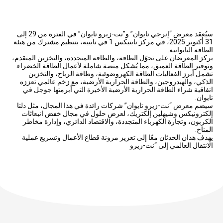
سيُعقد معرض “إنرجي تايوان” و”نت-زيرو تايوان” في الفترة من 29 إلى
31 أكتوبر 2025، في مركز تاينيكس 1 في تايبيه، بتنظيم مشترك من هيئة
الطاقة التايوانية.
يركز المعرضان على تحوّل الطاقة، والطاقة المتجددة، والتخزين المتقدم،
وتوفير الطاقة العميق، مما يُشكل منصة شاملة لأعمال الطاقة الخضراء.
تشمل أبرز الفعاليات الطاقة الكهروضوئية، وطاقة الرياح، والتخزين
الذكي، والهيدروجين، والطاقة الحرارية الأرضية، مع زخم عالمي تعززه
اتفاقية شراء الطاقة الحرارية الأرضية الأخيرة التي أبرمتها جوجل في
تايوان.
سيضم معرض “نت-زيرو تايوان” شركات رائدة في هذا المجال، مثل دلتا
إلكترونيكس وشيهلين إلكتريك، لعرض حلول في مجال خفض انبعاثات
الكربون، وتجارة الكهرباء المتجددة، والاقتصاد الدائري، وإدارة مخاطر
المناخ.
يهدف هذان الحدثان معًا إلى تعزيز مرونة قطاع الأعمال وتسريع عملية
الانتقال العالمي إلى “نت-زيرو