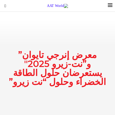
معرض إنرجي تايوان”
و”نت-زيرو 2025″
يستعرضان حلول الطاقة
الخضراء وحلول “نت زيرو”