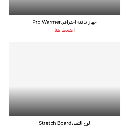
جهاز تدفئة احترافيPro Warmer
اضغط هنا
لوح التمددStretch Board