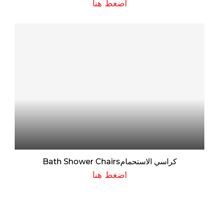
اضغط هنا
كراسي الاستحمامBath Shower Chairs
اضغط هنا