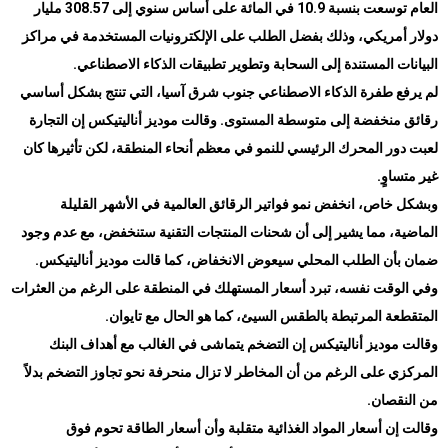
العام توسعت بنسبة 10.9 في المائة على أساس سنوي إلى 308.57 مليار
دولار أمريكي، وذلك بفضل الطلب على الإلكترونيات المستخدمة في مراكز
البيانات المستندة إلى السحابة وتطوير تطبيقات الذكاء الاصطناعي
.
لم يرفع طفرة الذكاء الاصطناعي جنوب شرق آسيا، التي تنتج بشكل أساسي
رقائق منخفضة إلى متوسطة المستوى. وقالت موديز أناليتيكس إن التجارة
لعبت دور المحرك الرئيسي للنمو في معظم أنحاء المنطقة، لكن تأثيرها كان
غير متساوٍ
.
وبشكل خاص، انخفض نمو فواتير الرقائق العالمية في الأشهر القليلة
الماضية، مما يشير إلى أن شحنات المنتجات التقنية ستنخفض، مع عدم وجود
ضمان بأن الطلب المحلي سيعوض الانخفاض، كما قالت موديز أناليتيكس
.
وفي الوقت نفسه، تبرد أسعار المستهلك في المنطقة على الرغم من العثرات
المتقطعة المرتبطة بالطقس السيئ، كما هو الحال مع تايوان
.
وقالت موديز أناليتيكس إن التضخم يتماشى في الغالب مع أهداف البنك
المركزي على الرغم من أن المخاطر لا تزال منحرفة نحو تجاوز التضخم بدلاً
من النقصان
.
وقالت إن أسعار المواد الغذائية متقلبة وأن أسعار الطاقة تحوم فوق