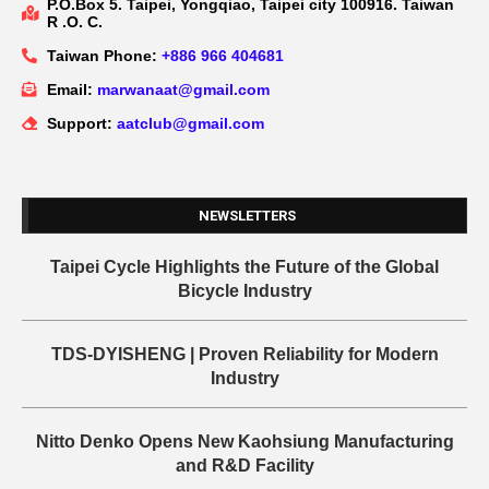
P.O.Box 5. Taipei, Yongqiao, Taipei city 100916. Taiwan
R .O. C.
Taiwan Phone:
+886 966 404681
Email:
marwanaat@gmail.com
Support:
aatclub@gmail.com
NEWSLETTERS
Taipei Cycle Highlights the Future of the Global
Bicycle Industry
TDS-DYISHENG | Proven Reliability for Modern
Industry
Nitto Denko Opens New Kaohsiung Manufacturing
and R&D Facility