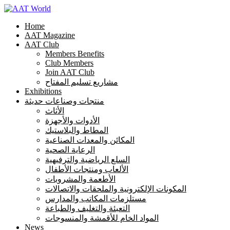
Home
AAT Magazine
AAT Club
Members Benefits
Club Members
Join AAT Club
مشاريع تسليم المفتاح
Exhibitions
منتجات وصناعات حديثة
الأثاث
الأدوات والأجهزة
المطاط والبلاستيك
المكائن والمعدات الصناعية
الرعاية الصحية
السلع الرياضية والترفيهية
الألعاب ومنتجات الأطفال
الأطعمة والمشروبات
المكونات الإلكترونية والملحقات والاتصالات
مستلزمات المكاتب والمدارس
التعبئة والتغليف والطباعة
المواد الخام للأقمشة والمنسوجات
News