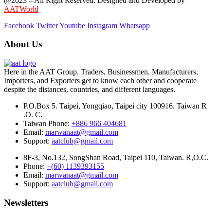
@2023 – All Right Reserved. Designed and Developed by
AATWorld
Facebook
Twitter
Youtube
Instagram
Whatsapp
About Us
Here in the AAT Group, Traders, Businessmen, Manufacturers,
Importers, and Exporters get to know each other and cooperate
despite the distances, countries, and different languages.
P.O.Box 5. Taipei, Yongqiao, Taipei city 100916. Taiwan R
.O. C.
Taiwan Phone:
+886 966 404681
Email:
marwanaat@gmail.com
Support:
aatclub@gmail.com
8F-3, No.132, SongShan Road, Taipei 110, Taiwan. R,O.C.
Phone:
+(60) 1139393155
Email:
marwanaat@gmail.com
Support:
aatclub@gmail.com
Newsletters