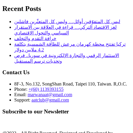
Recent Posts
ليس كل المتفوّقين أوائل… وليس كل المتعثّرين فاشلين
لغز الاقتصاد التركي… قراءة في العلاقة بين الاستقرار
السياسي والتحول الاقتصادي
خرافة التقدم والتخلف
تركيا تفتتح محطة كهرمان مرعش للطاقة الشمسية بتكلفة
4.2 ملايين دولار
الاستثمار الرقمي والتجارة الإلكترونية في سوريا.. فرص
وتحديات ترسم المستقبل
Contact Us
8F-3, No.132, SongShan Road, Taipei 110, Taiwan. R,O.C.
Phone:
+(60) 1139393155
Email:
marwanaat@gmail.com
Support:
aatclub@gmail.com
Subscribe to our Newsletter