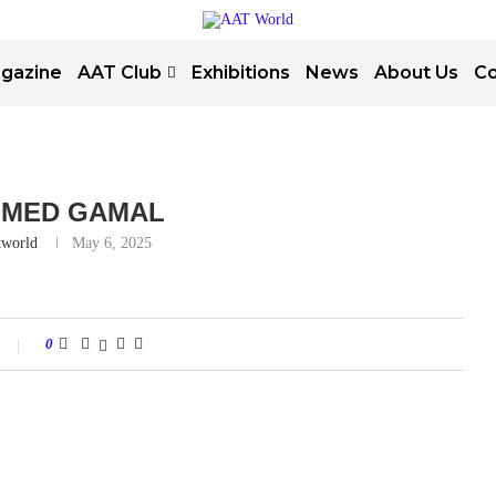
gazine
AAT Club
Exhibitions
News
About Us
Co
MED GAMAL
tworld
May 6, 2025
0