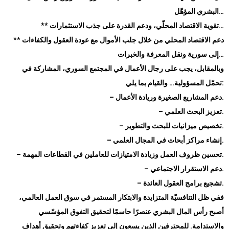
البشري المؤهّل…
** تقوية الاقتصاد المحلّي، ودعم القدرة على جذب الاستثمارات…
** دعم الاقتصاد المحلي من خلال جلب الأموال مع عودة العقول والكفاءات
إلى سورية ونقل المعرفة والخبرات…
وبالمقابل، يجب على رجال الأعمال في المجتمع السوري، المشاركة في
تحمّل المسؤولية… والقيام بما يلي:
– دعم المشاريع الصغيرة وريادة الأعمال.
– تعزيز البحث العلمي.
– تخصيص ميزانيات للبحث والتطوير.
– إنشاء مراكز أبحاث في المجال العلمي.
– تحسين ظروف العمل وزيادة الامتيازات للعاملين في القطاعات المهمة.
– دعم الاستقرار الاجتماعي.
– تشجيع برامج العقول العائدة.
ففي ظل التنافسيّة المتزايدة والابتكار المستمر في سوق العمل العالمي،
أصبح رأس المال البشري عنصرًا حاسمًا لتحقيق التفوق المؤسّسي
والاستدامة. للمحترفين الذين يسعون إلى تعزيز كفاءتهم وتحقيق أهداف