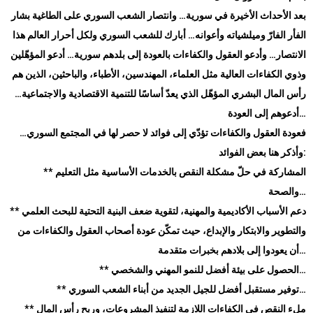
بعد الأحداث الأخيرة في سورية… وانتصار الشعب السوري على الطاغية بشار
الفأر الفارّ وميلشياته وأعوانه… أبارك للشعب السوري ولكل أحرار العالم هذا
الانتصار… وأدعو العقول والكفاءات بالعودة إلى بلدهم سورية… أدعو المؤهّلين
وذوي الكفاءات العالية مثل العلماء، المهندسين، الأطباء، والباحثين، الذين هم
رأس المال البشري المؤهّل الذي يعدّ أساسًا للتنمية الاقتصادية والاجتماعية…
أدعوهم إلى العودة…
فعودة العقول والكفاءات تؤدّي إلى فوائد لا حصر لها في المجتمع السوري…
وأذكر هنا بعض الفوائد:
** المشاركة في حلّ مشكلة النقص بالخدمات الأساسية مثل التعليم
والصحة…
** دعم الأسباب الأكاديمية والمهنية، لتقوية ضعف البنية التحتية للبحث العلمي
والتطوير والابتكار والإبداع، حيث تمكّن عودة أصحاب العقول والكفاءات من
أن يعودوا إلى بلادهم بخبرات متقدمة…
** الحصول على بيئة أفضل للنمو المهني والشخصي…
** توفير مستقبل أفضل للجيل الجديد من أبناء الشعب السوري…
** ملء النقص في الكفاءات اللازمة لتنفيذ المشروعات، وربح رأس المال