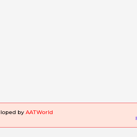
eloped by
AATWorld