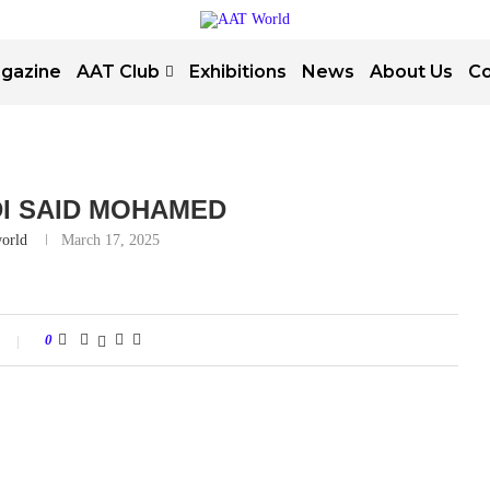
gazine
AAT Club
Exhibitions
News
About Us
Co
I SAID MOHAMED
orld
March 17, 2025
0