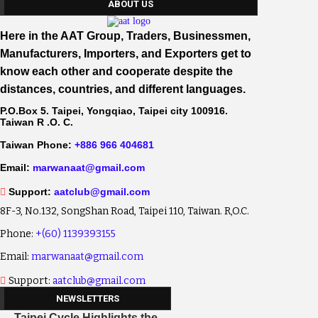
ABOUT US
Here in the AAT Group, Traders, Businessmen,
Manufacturers, Importers, and Exporters get to
know each other and cooperate despite the
distances, countries, and different languages.
P.O.Box 5. Taipei, Yongqiao, Taipei city 100916.
Taiwan R .O. C.
Taiwan Phone:
+886 966 404681
Email:
marwanaat@gmail.com
Support:
aatclub@gmail.com
8F-3, No.132, SongShan Road, Taipei 110, Taiwan. R,O.C.
Phone:
+(60) 1139393155
Email:
marwanaat@gmail.com
Support:
aatclub@gmail.com
NEWSLETTERS
Taipei Cycle Highlights the