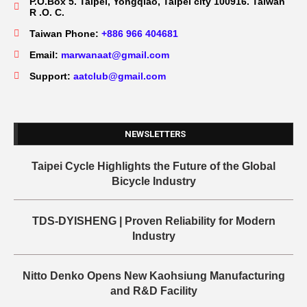
P.O.Box 5. Taipei, Yongqiao, Taipei city 100916. Taiwan
R .O. C.
Taiwan Phone:
+886 966 404681
Email:
marwanaat@gmail.com
Support:
aatclub@gmail.com
NEWSLETTERS
Taipei Cycle Highlights the Future of the Global
Bicycle Industry
TDS-DYISHENG | Proven Reliability for Modern
Industry
Nitto Denko Opens New Kaohsiung Manufacturing
and R&D Facility