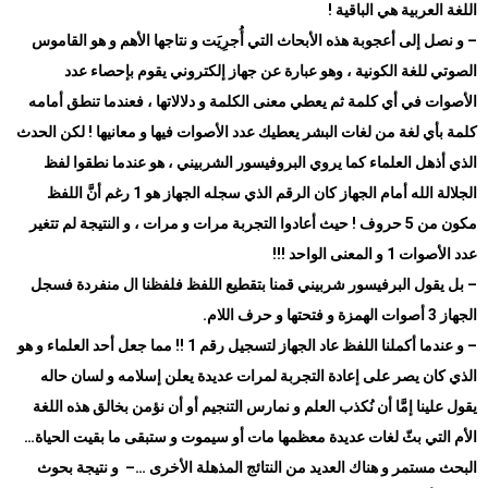
اللغة العربية هي الباقية
!
–
و نصل إلى أعجوبة هذه الأبحاث التي أُجرِيَت و نتاجها الأهم و هو القاموس
الصوتي للغة الكونية ، وهو عبارة عن جهاز إلكتروني يقوم بإحصاء عدد
الأصوات في أي كلمة ثم يعطي معنى الكلمة و دلالاتها ، فعندما تنطق أمامه
كلمة بأي لغة من لغات البشر يعطيك عدد الأصوات فيها و معانيها ! لكن الحدث
الذي أذهل العلماء كما يروي البروفيسور الشربيني ، هو عندما نطقوا لفظ
الجلالة الله أمام الجهاز كان الرقم الذي سجله الجهاز هو 1 رغم أنَّ اللفظ
مكون من 5 حروف ! حيث أعادوا التجربة مرات و مرات ، و النتيجة لم تتغير
عدد الأصوات 1 و المعنى الواحد
!!!
–
بل يقول البرفيسور شربيني قمنا بتقطيع اللفظ فلفظنا ال منفردة فسجل
الجهاز 3 أصوات الهمزة و فتحتها و حرف اللام
.
–
و عندما أكملنا اللفظ عاد الجهاز لتسجيل رقم 1 !! مما جعل أحد العلماء و هو
الذي كان يصر على إعادة التجربة لمرات عديدة يعلن إسلامه و لسان حاله
يقول علينا إمَّا أن نُكذب العلم و نمارس التنجيم أو أن نؤمن بخالق هذه اللغة
الأم التي بثّ لغات عديدة معظمها مات أو سيموت و ستبقى ما بقيت الحياة…
البحث مستمر و هناك العديد من النتائج المذهلة الأخرى
…
– و نتيجة بحوث