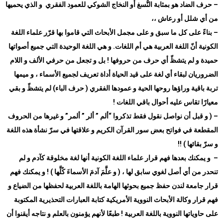
–
حرف الضاد هو بمثابة النُّسغ أو النخاج الشوكي للعمود الفقري و الذي يحميها
من أي شلل أو رعاش ،،
–
بناءً على كل ما سبق و على مجمل الأبحاث التي قاموا بها قرّر علماء اللغة
الكونية أنّ اللغة العربية هي أم اللغات. و هي اللغة الوحيدة التي جميع أصواتها
حميدة و لم يتشظّ أي حرف من حروفها ! بل و تجعل من حرفي الألف و اللام
الضروريان لبقاء أي لغة على قيد الحياة أداة تعريف لجميع الأسماء ، و ميمها
تربة باقية وراؤها روحها الحية و عمودها الفقري ( حرف الباء) لم يتشظّ و بقي
معيارًا تقاس عليه أحوال باقي اللغات
!
– (
و قبل أن نواصل نقول فقط تذكروا “ألم ” ألر ” ألمر” و غيرها من الحروف
المقطعة في فواتح بعض سور القرآن الكريم و علاقتها في سرّ نشأة هذه اللغة
و سرّ بقائها
) !!
–
و يمكنك بعدها فهم قرار علماء اللغة الكونية أنها لغة مخلوقة كآدم و لم
تنحدر من أي أصل لغوي سابق لها ، ( و علَّمَ آدمَ الأسماءَ كُلَّها ) ! و يمكنك فهم
قرار جامعة لندن حفظ جميع بحوثها الهامة باللغة العربية لحفظها من الضياع و
فهم قرار وكالة الأبحاث النووية الأمريكية كتابة العبارات التحذيرية المكتوبة
على حاوياتها النووية باللغة العربية ! طبعًا لأنهم يؤمنون بالعلم و نتاجه أيقنوا أن