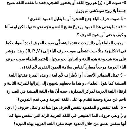
3-
صوت الراء (ر) هو روح اللغة أو يخضور الشجرة فعندما تفقده اللغة تصبح
جسداً بلا روح سيتلاشى ثم يزول
–
4
صوت حرف الباء جذع الشجرة أو ما يقابل العمود الفقري
!
–
فعندما ينحني هذا العمود و يعوجّ تشيخ اللغة و تتجه نحو حتفها ، لكن لو سألنا
و كيف ينحني أو يشيخ الحرف ؟
–
يجيب العلماء بأن ذلك يحدث عندما يتشظَّى صوت الحرف لعدة أصوات كما
في الانكليزية مثلًا حيث تشظّى صوت حرف الباء إلى
( B, P ,V )
و هذا مؤشر
على بدء شيخوخة هذه اللغة و اتجاهها نحو موتها ، (اعتمد العلماء صوت حرف
الباء العربية مرجعاً معيارياً لقياس سلامة العمود الفقري لأي لغة) ،،
–
5
تمثل الضمائر الأغصان أو الأطراف لأي لغة ، و هذه الميزة فقدتها اللغة
الصينية كما يقول العلماء ، و هذا ما يجعلهم يتجهون إلى إنزالها للمرتبة الثانية و
ارتقاء اللغة العربية لمركز الصدارة ، حيث أنَّ بقاء اللغة الصينية في الصدارة
ناجم عن ميزة وحيدة تتقدم بها على اللغة العربية و هي قدم التدوين
!
–
6
اللغة تتنفس و المقصود بتنفس الحرف هو إشباعه و تمثل حروف ( ا ، ي ،
و ،) و هي حروف المدّ الطبيعي في اللغة العربية الرئة التي تتنفس منها كما
أنها تتنفس بعمق من خلال المدود حيث تنفرد اللغة العربية بهذه الميزة
!