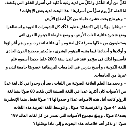
لكلّ من أراد التأمّل و لكلّ من لديه رغبة تأمّلية في أسرار الخلق التي يكشف
لنا العلم كلّ يوم سرًّاً من أسرارها !! هذا البحث لديه بعض الإجابات
!
–
و هو نتاج بحث عشرة علماء من كلّ أصقاع الأرض
–
توصّلوا مؤخّرا إلى اكتشافٍ عظيم فكّك كل الشيفرات اللغوية و استطاعوا
وضع شجرة عائلية للغات الأرض، و وضع خارطة الجينوم اللغوي التي
يستطيعون من خلالها معرفة كل لغة ومن أي عائلة انحدرت و من هم أقرباؤها
و أولادها و أحفادها فيما يشبه الجينوم البشري ، ما يُعتبر معجزة القرن الحادي
فأسسوا لذلك في مؤتمر عقد في لندن سنة 2003 علما جديدا أسموه علم
اللغة الكونية ، و أصبح يدرس في الجامعات البريطانية خصوصًا جامعة لندن و
غيرها من الجامعات
.
–
و يحدد هذا العلم العلاقة الصوتية بين اللغات ، بعد أن وجدوا في كل لغة عددًا
من الأصوات كان أكثرها عددا في اللغة الصينية التي بلغت 60 صوتًا بينما لغة
الزولو كانت أقل هذه الأصوات عددًا و حددوا لها 11 صوتًا فقط، بينما الإنجليزية
بلغت 44 صوتًا و الفرنسية 42 صوتًا ، و تتوسط اللغة العربية هذه اللغات
بعدد37 صوتًا ، و يبلغ مجموع الأصوات التي تصدر عن كل لغات العالم 199
صوتًا ! و نذكر أهم خلاصات هذه البحوث و إلى ماذا توصّلوا ؟