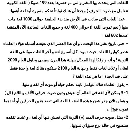
اللغات التي يتحدث بها البشر والتي تم حصرها بعدد 199 صوتًا ( اللغة الكونية
تتعامل مع صوت الحرف ) وجدنا أن هناك ثوابتاّ تحكم مسيرة أية لغة أهمها
:
–
عدد اللغات التي سادت في الأرض منذ بدء الخليقة حوالي 1000 لغة مات
منها ( نعم تموت اللغة !) حوالي 400 لغة و جميع اللغات السائدة الآن المتبقية
عددها 602 لغة
!
–
حتى تاريخ نشر هذا البحث ، و أن هذا العصر الذي نعيشه أسماه هؤلاء العلماء
عصر كوليرا اللغات حيث تموت كل أسبوع لغة و آخر اللغات موتًا هي اللغة
النوبية ! و أنه و وفقًا لهذا المعدّل بنهاية هذا القرن سيبقى بحلول العام 2090
لغتان أو ثلاث لغات فقط و بنهاية العام 2100 ستكون هناك لغة واحدة فقط
على قيد الحياة ! ما هي هذه اللغة ؟
–
يقول العلماء هناك عوامل ثابتة تحكم حياة أو موت أي لغة و منها
:
1-
لا يمكن لأي لغة في العالم أن تعيش بدون صوت حرفي الألف و اللام ( ال )
و هما يمثلان جذر شجرة هذه اللغة ، فاللغة التي تفقد هذين الحرفين أو أحدهما
تموت فورًا ،،
2-
يمثل صوت حرف الميم (م) التربة التي تعيش فيها أي لغة ، و عندما تفقده
ستصبح في حالة نزع سيؤدّي لموتها
..