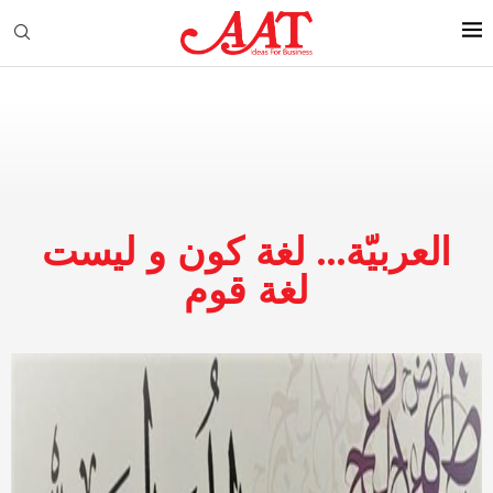
العربيّة… لغة كون و ليست
لغة قوم