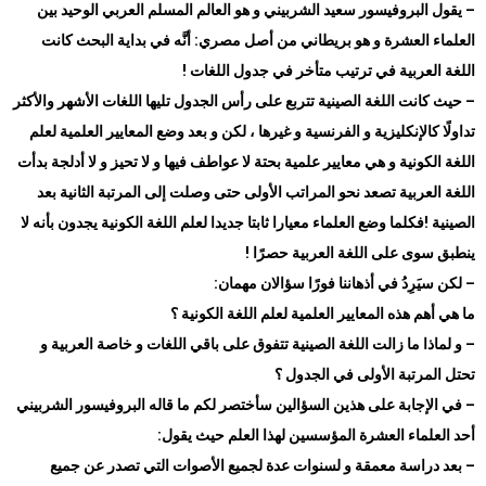
–
يقول البروفيسور سعيد الشربيني و هو العالم المسلم العربي الوحيد بين
العلماء العشرة و هو بريطاني من أصل مصري: أنَّه في بداية البحث كانت
اللغة العربية في ترتيب متأخر في جدول اللغات
!
–
حيث كانت اللغة الصينية تتربع على رأس الجدول تليها اللغات الأشهر والأكثر
تداولًا كالإنكليزية و الفرنسية و غيرها ، لكن و بعد وضع المعايير العلمية لعلم
اللغة الكونية و هي معايير علمية بحتة لا عواطف فيها و لا تحيز و لا أدلجة بدأت
اللغة العربية تصعد نحو المراتب الأولى حتى وصلت إلى المرتبة الثانية بعد
الصينية !فكلما وضع العلماء معيارا ثابتا جديدا لعلم اللغة الكونية يجدون بأنه لا
ينطبق سوى على اللغة العربية حصرًا
!
–
لكن سيَرِدُ في أذهاننا فورًا سؤالان مهمان
:
ما هي أهم هذه المعايير العلمية لعلم اللغة الكونية ؟
–
و لماذا ما زالت اللغة الصينية تتفوق على باقي اللغات و خاصة العربية و
تحتل المرتبة الأولى في الجدول ؟
–
في الإجابة على هذين السؤالين سأختصر لكم ما قاله البروفيسور الشربيني
أحد العلماء العشرة المؤسسين لهذا العلم حيث يقول
:
–
بعد دراسة معمقة و لسنوات عدة لجميع الأصوات التي تصدر عن جميع