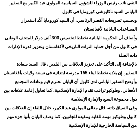
التقى نائب رئيس الوزراء للشؤون السياسية المولوي عبد الكبير مع السفير
الياباني السيد تاكايوشي كورومايا في كابول
وبحسب تصريحات القصر الرئاسي، أن السيد كورومايا أكّد استمرار
المساعدات اليابانية لأفغانستان
وأضاف أن الحكومة اليابانية تخطط لتخصيص 300 ألف دولار للمتحف الوطني
في كابول من أجل حماية التراث التاريخي لأفغانستان وتعزيز قدرة الإدارات
ذات الصلة
بالإضافة إلى التأكيد على تعزيز العلاقات بين البلدين، قال السيد سعادة
السفير، إن بلاده تخطط لبناء 165 مدرسة ابتدائية في تسعة ولايات بأفغانستان
وأوضح السفير الياباني لدى كابول أن اليابان تحترم قيم وعادات المجتمع
الأفغاني، وطوكيو تراقب تقدم الإمارة الإسلامية، كما تحاول إقامة علاقات بين
دول مجموعة السبع والإمارة الإسلامية
وفي السياق ذاته، قال معالي المولوي عبد الكبير، خلال اللقاء إن العلاقات بين
كابول وطوكيو مهمة للغاية ومفيدة للجانبين، كما وصف اليابان بأنها جزء مهم
من السياسة الخارجية للإمارة الإسلامية